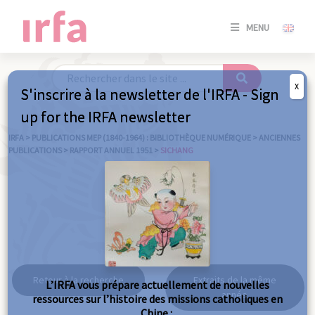
SE
MENU
CONNE
/
S'INSC
X
S'inscrire à la newsletter de l'IRFA - Sign
SE
up for the IRFA newsletter
CONNE
/ S'INSC
IRFA
>
PUBLICATIONS MEP (1840-1964) : BIBLIOTHÈQUE NUMÉRIQUE
>
ANCIENNES
PUBLICATIONS
>
RAPPORT ANNUEL 1951
>
SICHANG
FE
Sichang
Retour à la recherche
Extraits de la même
L’IRFA vous prépare actuellement de nouvelles
année
ressources sur l’histoire des missions catholiques en
Chine :