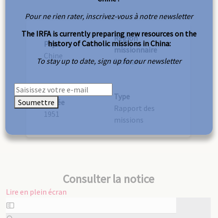
Pour ne rien rater, inscrivez-vous à notre newsletter
The IRFA is currently preparing new resources on the
Région
history of Catholic missions in China:
Pays
missionnaire
Chine
To stay up to date, sign up for our newsletter
Sichuan
Type
Soumettre
Année
Rapport des
1951
missions
Consulter la notice
Lire en plein écran
Aller
au