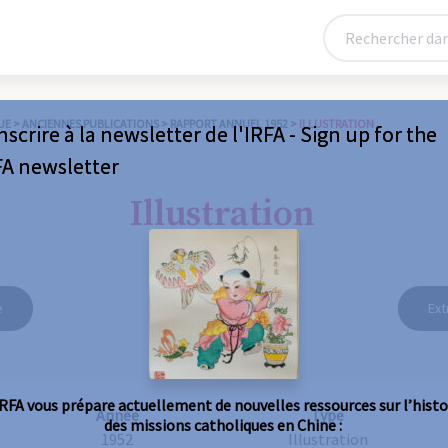
UE
>
ANCIENNES PUBLICATIONS
>
RAPPORT ANNUEL 1952
>
ILLUSTRATION
nscrire à la newsletter de l'IRFA - Sign up for the
FA newsletter
Illustration
e
Ext
IRFA vous prépare actuellement de nouvelles ressources sur l’histo
Année
Type
des missions catholiques en Chine :
1952
Illustration