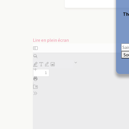
The
Lire en plein écran
Aller
au
So
contenu
PDF