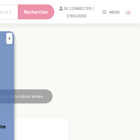
SE
SE CONNECTER /
Rechercher
MENU
CONNECT
S'INSCRIRE
/
S'INSCRIR
X
FERM
raits de la même année
ire