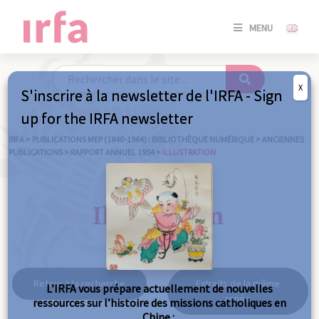
SE
MENU
CONNE
/
S'INSC
X
S'inscrire à la newsletter de l'IRFA - Sign
SE
up for the IRFA newsletter
CONNE
/ S'INSC
IRFA
>
PUBLICATIONS MEP (1840-1964) : BIBLIOTHÈQUE NUMÉRIQUE
>
ANCIENNES
PUBLICATIONS
>
RAPPORT ANNUEL 1954
>
ILLUSTRATION
FE
Illustration
Retour à la recherche
Extraits de la même
L’IRFA vous prépare actuellement de nouvelles
année
ressources sur l’histoire des missions catholiques en
Chine :