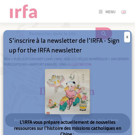
SE
MENU
CONNE
/
S'INSC
X
S'inscrire à la newsletter de l'IRFA - Sign
SE
up for the IRFA newsletter
CONNE
/ S'INSC
IRFA
>
PUBLICATIONS MEP (1840-1964) : BIBLIOTHÈQUE NUMÉRIQUE
>
ANCIENNES
PUBLICATIONS
>
RAPPORT ANNUEL 1956
>
ILLUSTRATION
FE
Illustration
Retour à la recherche
Extraits de la même
L’IRFA vous prépare actuellement de nouvelles
année
ressources sur l’histoire des missions catholiques en
Chine :