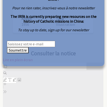
Pour ne rien rater, inscrivez-vous à notre newsletter
The IRFA is currently preparing new resources on the
Année
Type
history of Catholic missions in China:
1956
Illustration
To stay up to date, sign up for our newsletter
Soumettre
Consulter la notice
Lire en plein écran
Aller
au
contenu
PDF