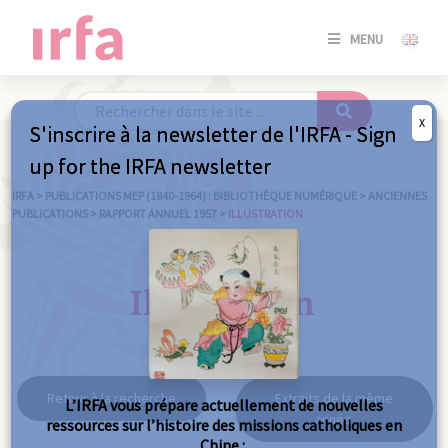
SE
MENU
CONNE
/
S'INSC
X
S'inscrire à la newsletter de l'IRFA - Sign
SE
up for the IRFA newsletter
CONNE
/ S'INSC
IRFA
>
PUBLICATIONS MEP (1840-1964) : BIBLIOTHÈQUE NUMÉRIQUE
>
ANCIENNES
PUBLICATIONS
>
RAPPORT ANNUEL 1957
>
ILLUSTRATION
FE
Illustration
Retour à la recherche
Extraits de la même
L’IRFA vous prépare actuellement de nouvelles
année
ressources sur l’histoire des missions catholiques en
Chine :