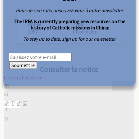
Pour ne rien rater, inscrivez-vous à notre newsletter
The IRFA is currently preparing new resources on the
Année
Type
history of Catholic missions in China:
1957
Illustration
To stay up to date, sign up for our newsletter
Soumettre
Consulter la notice
Lire en plein écran
Aller
au
contenu
PDF