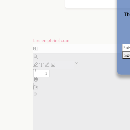
The
Lire en plein écran
Aller
au
So
contenu
PDF