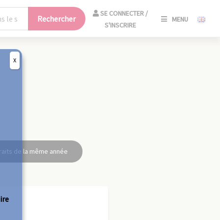
SE
SE CONNECTER /
Rechercher
MENU
CONNECT
S'INSCRIRE
/
S'INSCRIR
X
FERM
raits de la même année
ire