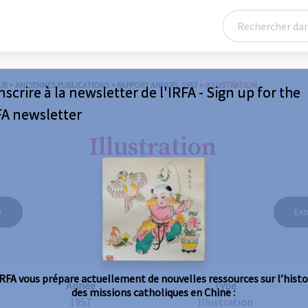
UE
>
ANCIENNES PUBLICATIONS
>
RAPPORT ANNUEL 1957
>
ILLUSTRATION
nscrire à la newsletter de l'IRFA - Sign up for the
FA newsletter
Illustration
e
Ext
IRFA vous prépare actuellement de nouvelles ressources sur l’histo
Année
Type
des missions catholiques en Chine :
1957
Illustration