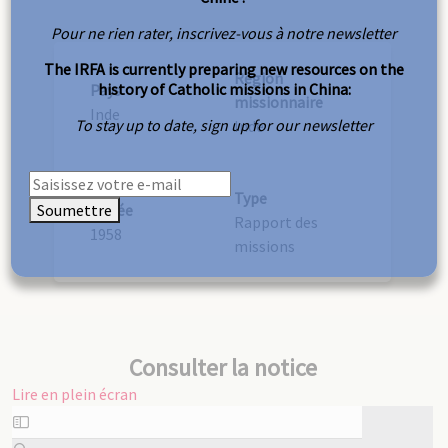
Pour ne rien rater, inscrivez-vous à notre newsletter
The IRFA is currently preparing new resources on the
Région
history of Catholic missions in China:
Pays
missionnaire
Inde
To stay up to date, sign up for our newsletter
Inde
Type
Soumettre
Année
Rapport des
1958
missions
Consulter la notice
Lire en plein écran
Aller
au