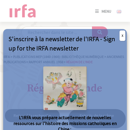
SE
MENU
CONNE
/
S'INSC
X
S'inscrire à la newsletter de l'IRFA - Sign
SE
up for the IRFA newsletter
CONNE
/ S'INSC
IRFA
>
PUBLICATIONS MEP (1840-1964) : BIBLIOTHÈQUE NUMÉRIQUE
>
ANCIENNES
PUBLICATIONS
>
RAPPORT ANNUEL 1958
>
RÉGION DE L’INDE
FE
Région de l'Inde
Retour à la recherche
Extraits de la même
L’IRFA vous prépare actuellement de nouvelles
année
ressources sur l’histoire des missions catholiques en
Chine :