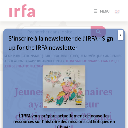
SE
MENU
CONNE
/
S'INSC
X
S'inscrire à la newsletter de l'IRFA - Sign
SE
up for the IRFA newsletter
CONNE
/ S'INSC
IRFA
>
PUBLICATIONS MEP (1840-1964) : BIBLIOTHÈQUE NUMÉRIQUE
>
ANCIENNES
PUBLICATIONS
>
RAPPORT ANNUEL 1961
>
JEUNES MISSIONNAIRES AYANT REÇU
LEUR DESTINATION LE 20 MAI 1961
FE
Jeunes missionnaires
ayant reçu leur
destination le 20 mai
L’IRFA vous prépare actuellement de nouvelles
ressources sur l’histoire des missions catholiques en
Chine :