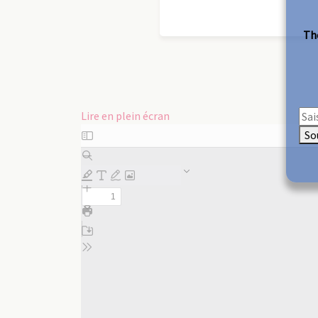
The
Lire en plein écran
Aller
So
au
contenu
PDF