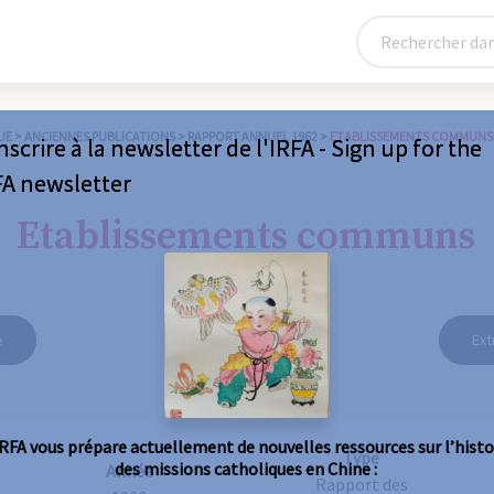
UE
>
ANCIENNES PUBLICATIONS
>
RAPPORT ANNUEL 1962
>
ETABLISSEMENTS COMMUNS
nscrire à la newsletter de l'IRFA - Sign up for the
FA newsletter
Etablissements communs
e
Ext
IRFA vous prépare actuellement de nouvelles ressources sur l’histo
Type
des missions catholiques en Chine :
Année
Rapport des