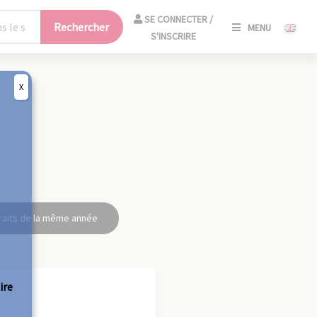
SE
SE CONNECTER /
Rechercher
MENU
CONNECT
S'INSCRIRE
/
S'INSCRIR
X
FERM
raits de la même année
ire