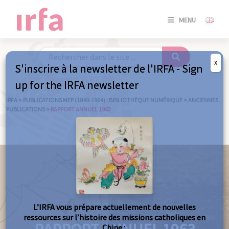
SE
MENU
CONNE
/
S'INSC
X
S'inscrire à la newsletter de l'IRFA - Sign
SE
up for the IRFA newsletter
CONNE
/ S'INSC
IRFA
>
PUBLICATIONS MEP (1840-1964) : BIBLIOTHÈQUE NUMÉRIQUE
>
ANCIENNES
PUBLICATIONS
>
RAPPORT ANNUEL 1963
FE
L’IRFA vous prépare actuellement de nouvelles
ressources sur l’histoire des missions catholiques en
Chine :