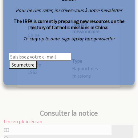
Pour ne rien rater, inscrivez-vous à notre newsletter
The IRFA is currently preparing new resources on the
Région
history of Catholic missions in China:
Pays
missionnaire
Chine
To stay up to date, sign up for our newsletter
Hong Kong
Type
Soumettre
Année
Rapport des
1963
missions
Consulter la notice
Lire en plein écran
Aller
au