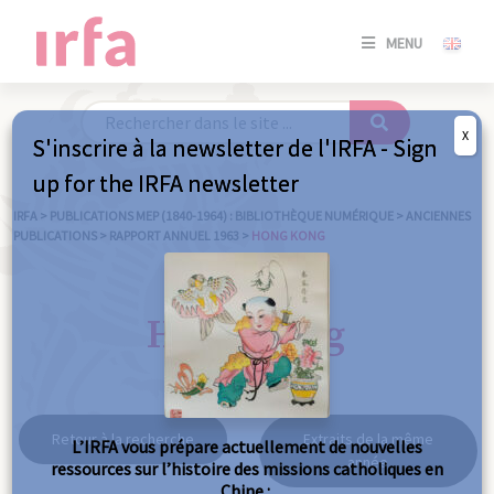
SE
MENU
CONNE
/
S'INSC
X
S'inscrire à la newsletter de l'IRFA - Sign
SE
up for the IRFA newsletter
CONNE
/ S'INSC
IRFA
>
PUBLICATIONS MEP (1840-1964) : BIBLIOTHÈQUE NUMÉRIQUE
>
ANCIENNES
PUBLICATIONS
>
RAPPORT ANNUEL 1963
>
HONG KONG
FE
Hong Kong
Retour à la recherche
Extraits de la même
L’IRFA vous prépare actuellement de nouvelles
année
ressources sur l’histoire des missions catholiques en
Chine :