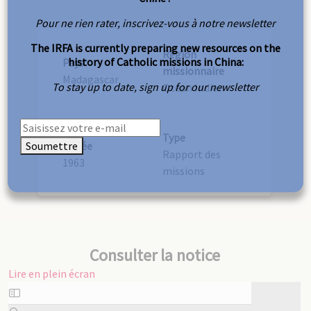
Pour ne rien rater, inscrivez-vous à notre newsletter
The IRFA is currently preparing new resources on the
Région
history of Catholic missions in China:
Pays
missionnaire
Madagascar
To stay up to date, sign up for our newsletter
Océan Indien
Type
Soumettre
Année
Rapport des
1963
missions
Consulter la notice
Lire en plein écran
Aller
au