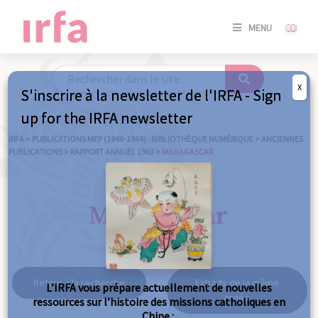
SE
MENU
CONNE
/
S'INSC
X
S'inscrire à la newsletter de l'IRFA - Sign
SE
up for the IRFA newsletter
CONNE
/ S'INSC
IRFA
>
PUBLICATIONS MEP (1840-1964) : BIBLIOTHÈQUE NUMÉRIQUE
>
ANCIENNES
PUBLICATIONS
>
RAPPORT ANNUEL 1963
>
MADAGASCAR
FE
Madagascar
Retour à la recherche
Extraits de la même
L’IRFA vous prépare actuellement de nouvelles
année
ressources sur l’histoire des missions catholiques en
Chine :