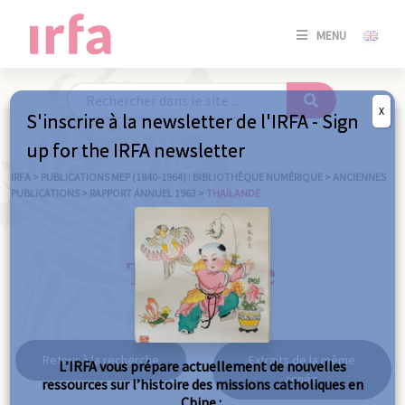
SE
MENU
CONNE
/
S'INSC
X
S'inscrire à la newsletter de l'IRFA - Sign
SE
up for the IRFA newsletter
CONNE
/ S'INSC
IRFA
>
PUBLICATIONS MEP (1840-1964) : BIBLIOTHÈQUE NUMÉRIQUE
>
ANCIENNES
PUBLICATIONS
>
RAPPORT ANNUEL 1963
>
THAÏLANDE
FE
Thaïlande
Retour à la recherche
Extraits de la même
L’IRFA vous prépare actuellement de nouvelles
année
ressources sur l’histoire des missions catholiques en
Chine :