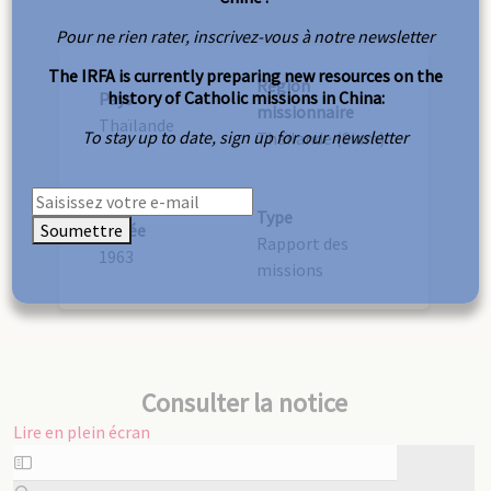
Pour ne rien rater, inscrivez-vous à notre newsletter
The IRFA is currently preparing new resources on the
Région
history of Catholic missions in China:
Pays
missionnaire
Thaïlande
To stay up to date, sign up for our newsletter
Thaïlande (Siam)
Type
Soumettre
Année
Rapport des
1963
missions
Consulter la notice
Lire en plein écran
Aller
au