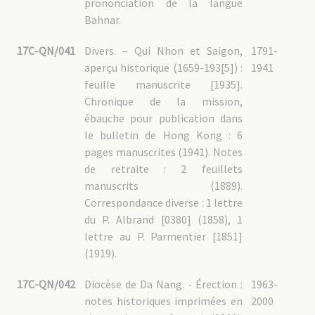
prononciation de la langue
Bahnar.
17C-QN/041
Divers. – Qui Nhon et Saigon,
1791-
aperçu historique (1659-193[5]) :
1941
feuille manuscrite [1935].
Chronique de la mission,
ébauche pour publication dans
le bulletin de Hong Kong : 6
pages manuscrites (1941). Notes
de retraite : 2 feuillets
manuscrits (1889).
Correspondance diverse : 1 lettre
du P. Albrand [0380] (1858), 1
lettre au P. Parmentier [1851]
(1919).
17C-QN/042
Diocèse de Da Nang. - Érection :
1963-
notes historiques imprimées en
2000