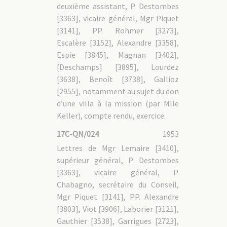
deuxième assistant, P. Destombes
[3363], vicaire général, Mgr Piquet
[3141], PP. Rohmer [3273],
Escalère [3152], Alexandre [3358],
Espie [3845], Magnan [3402],
[Deschamps] [3895], Lourdez
[3638], Benoît [3738], Gallioz
[2955], notamment au sujet du don
d’une villa à la mission (par Mlle
Keller), compte rendu, exercice.
17C-QN/024
1953
Lettres de Mgr Lemaire [3410],
supérieur général, P. Destombes
[3363], vicaire général, P.
Chabagno, secrétaire du Conseil,
Mgr Piquet [3141], PP. Alexandre
[3803], Viot [3906], Laborier [3121],
Gauthier [3538], Garrigues [2723],