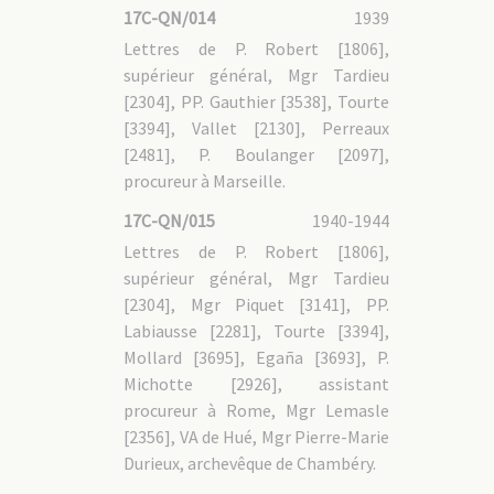
17C-HP - 1. Haiphong (Tonkin oriental)
17C-QN/014
1939
17C-HP - 2. Bui Chu et Thai Binh (Tonkin central)
Lettres de P. Robert [1806],
17C-HP - 2.1 Bui Chu
17C-HP - 3. Bac Ninh, Lang Son et Cao Bang (Tonkin
supérieur général, Mgr Tardieu
septentrional)
[2304], PP. Gauthier [3538], Tourte
17C-HP - 3.1 Lang Son et Cao Bang
[3394], Vallet [2130], Perreaux
17C-DIA : Diaspora
[2481], P. Boulanger [2097],
17C-LAN : Travaux linguistiques et documents en
procureur à Marseille.
vietnamien
17C-QN/015
1940-1944
17C-LAN - 1. Documentation
Lettres de P. Robert [1806],
17C-LAN - 2. Travaux linguistiques
17C-LAN - 3. Documents de pastorale
supérieur général, Mgr Tardieu
17C-LAN - 4. Documents rapportés du Vietnam
[2304], Mgr Piquet [3141], PP.
17C-LAN - 5. Photocopies de documents en vietnamien
Labiausse [2281], Tourte [3394],
Mollard [3695], Egaña [3693], P.
17C-GAL : Généralités
Michotte [2926], assistant
17C-GAL - 1. Documentation
procureur à Rome, Mgr Lemasle
17C-GAL - 1.1 Histoire religieuse
17C-GAL - 1.1/1 Christianisme au Vietnam
[2356], VA de Hué, Mgr Pierre-Marie
17C-GAL - 1.1/2 Autres congrégations missionnaires
17C-GAL - 1.2 Histoire politique
Durieux, archevêque de Chambéry.
17C-GAL - 1.2/1 Indochine française
17C-GAL - 1.2/2 Guerres d'Indochine et du Vietnam
17C-GAL - 1.2/3 Après-guerre