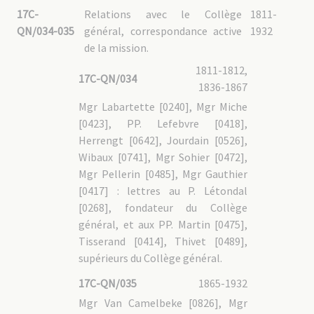
17C-
Relations avec le Collège
1811-
QN/034-035
général, correspondance active
1932
de la mission.
1811-1812,
17C-QN/034
1836-1867
Mgr Labartette [0240], Mgr Miche
[0423], PP. Lefebvre [0418],
Herrengt [0642], Jourdain [0526],
Wibaux [0741], Mgr Sohier [0472],
Mgr Pellerin [0485], Mgr Gauthier
[0417] : lettres au P. Létondal
[0268], fondateur du Collège
général, et aux PP. Martin [0475],
Tisserand [0414], Thivet [0489],
supérieurs du Collège général.
17C-QN/035
1865-1932
Mgr Van Camelbeke [0826], Mgr