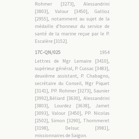
Rohmer [3273], Alessandrini
[3803], Valour [3450], Gallioz
[2955], notamment au sujet de la
médaille d’honneur du service de
santé de la marine reçue par le P.
Escalère [3152].
17C-QN/025
1954
Lettres de Mgr Lemaire [3410],
supérieur général, P. Cussac [3483],
deuxième assistant, P. Chabagno,
secrétaire du Conseil, Mgr Piquet
[3141], PP. Rohmer [3273], Saunier
[3992],Béliard [3630], Alessandrini
[3803], Lourdez [3638], Jamet
[3093], Valour [3450], PP. Nicolas
[2502], Simon [3290], Thommeret
[3198], Delsuc [3981],
missionnaires de Saigon.