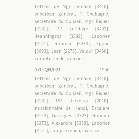
Lettres de Mgr Lemaire [3410],
supérieur général, P. Chabagno,
secrétaire du Conseil, Mgr Piquet
[3141], PP. Lefebvre [3492],
Jeanningros [3589], Laborier
[3121], Rohmer [3273], Egaña
[3693], Jean [2275], Valour [3450],
compte rendu, exercice.
17C-QN/021
1950
Lettres de Mgr Lemaire [3410],
supérieur général, P. Chabagno,
secrétaire du Conseil, Mgr Piquet
[3141], PP. Decreaux [2018],
missionnaire de Hanoi, Escalère
[3152], Garrigues [2723], Rohmer
[3273], Alexandre [3358], Laborier
[3121], compte rendu, exercice.