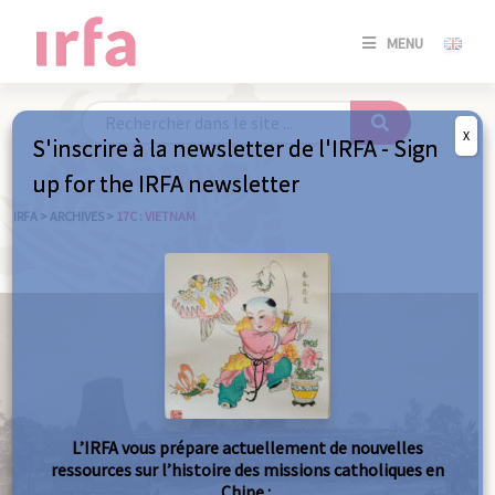
SE
MENU
CONNE
/
S'INSC
X
S'inscrire à la newsletter de l'IRFA - Sign
SE
up for the IRFA newsletter
CONNE
/ S'INSC
IRFA
>
ARCHIVES
>
17C : VIETNAM
FE
L’IRFA vous prépare actuellement de nouvelles
ressources sur l’histoire des missions catholiques en
Chine :