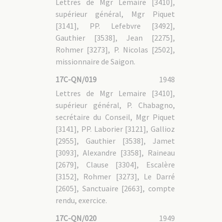
Lettres de Mgr Lemaire [3410],
supérieur général, Mgr Piquet
[3141], PP. Lefebvre [3492],
Gauthier [3538], Jean [2275],
Rohmer [3273], P. Nicolas [2502],
missionnaire de Saigon.
17C-QN/019
1948
Lettres de Mgr Lemaire [3410],
supérieur général, P. Chabagno,
secrétaire du Conseil, Mgr Piquet
[3141], PP. Laborier [3121], Gallioz
[2955], Gauthier [3538], Jamet
[3093], Alexandre [3358], Raineau
[2679], Clause [3304], Escalère
[3152], Rohmer [3273], Le Darré
[2605], Sanctuaire [2663], compte
rendu, exercice.
17C-QN/020
1949