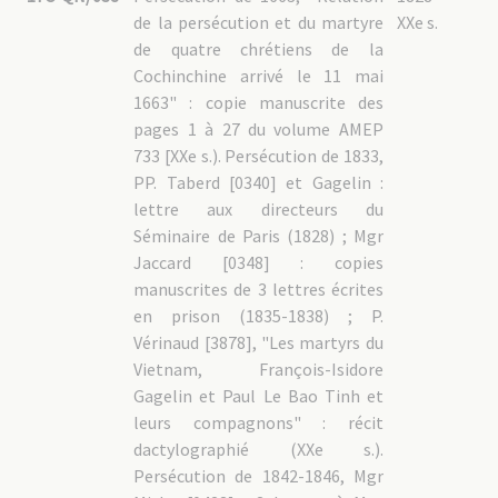
de la persécution et du martyre
XXe s.
de quatre chrétiens de la
Cochinchine arrivé le 11 mai
1663" : copie manuscrite des
pages 1 à 27 du volume AMEP
733 [XXe s.). Persécution de 1833,
PP. Taberd [0340] et Gagelin :
lettre aux directeurs du
Séminaire de Paris (1828) ; Mgr
Jaccard [0348] : copies
manuscrites de 3 lettres écrites
en prison (1835-1838) ; P.
Vérinaud [3878], "Les martyrs du
Vietnam, François-Isidore
Gagelin et Paul Le Bao Tinh et
leurs compagnons" : récit
dactylographié (XXe s.).
Persécution de 1842-1846, Mgr