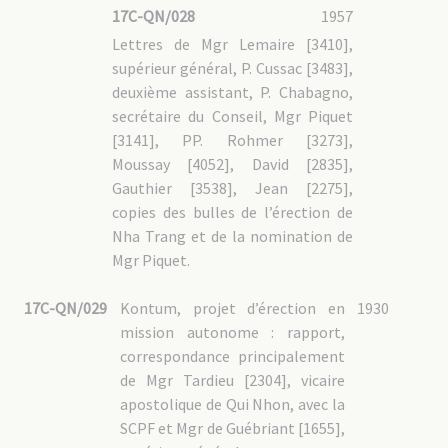
17C-QN/028
1957
Lettres de Mgr Lemaire [3410],
supérieur général, P. Cussac [3483],
deuxième assistant, P. Chabagno,
secrétaire du Conseil, Mgr Piquet
[3141], PP. Rohmer [3273],
Moussay [4052], David [2835],
Gauthier [3538], Jean [2275],
copies des bulles de l’érection de
Nha Trang et de la nomination de
Mgr Piquet.
17C-QN/029
Kontum, projet d’érection en
1930
mission autonome : rapport,
correspondance principalement
de Mgr Tardieu [2304], vicaire
apostolique de Qui Nhon, avec la
SCPF et Mgr de Guébriant [1655],