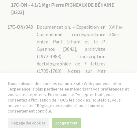
17C-QN - 4.1/1 Mgr Pierre PIGNEAUX DE BÉHAINE
[0223]
17C-QN/043
Documentation. – Expédition en
XVIIIe-
Cochinchine : correspondance
XXe s.
entre Paul Erhard et le P.
Guennou [3641], archiviste
(1972-1983). Transcription
dactylographiée de 7 lettres
(1785-1788). Notes sur Mgr
d'Adran, renseignements
Nous utilisons des cookies sur notre site Web pour vous offrir
biographiques : correspondance
l'expérience la plus pertinente en mémorisant vos préférences et
entre le P. Sy, archiviste, et R.
vos visites répétées. En cliquant sur "Accepter tout", vous
consentez à l'utilisation de TOUS les cookies. Toutefois, vous
Derche, professeur au lycée
pouvez visiter "Réglage des cookies" pour fournir un
Carnot, au sujet des armoiries et
consentement contrôlé.
date d’entrée au Séminaire de
Mgr Pigneaux de Béhaine (1935-
Réglage des cookies
Accepter tout
1938) ; livre de Georges Taboulet