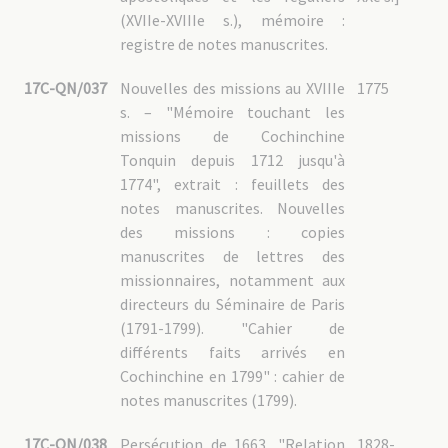
(XVIIe-XVIIIe s.), mémoire :
registre de notes manuscrites.
17C-QN/037
Nouvelles des missions au XVIIIe
1775
s. – "Mémoire touchant les
missions de Cochinchine
Tonquin depuis 1712 jusqu'à
1774", extrait : feuillets des
notes manuscrites. Nouvelles
des missions : copies
manuscrites de lettres des
missionnaires, notamment aux
directeurs du Séminaire de Paris
(1791-1799). "Cahier de
différents faits arrivés en
Cochinchine en 1799" : cahier de
notes manuscrites (1799).
17C-QN/038
Persécution de 1663, "Relation
1828-