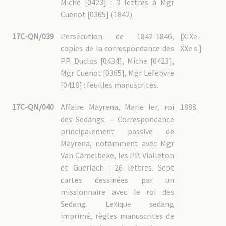
Miche [0423] : 3 lettres à Mgr
Cuenot [0365] (1842).
17C-QN/039
Persécution de 1842-1846,
[XIXe-
copies de la correspondance des
XXe s.]
PP. Duclos [0434], Miche [0423],
Mgr Cuenot [0365], Mgr Lefebvre
[0418] : feuilles manuscrites.
17C-QN/040
Affaire Mayrena, Marie Ier, roi
1888
des Sedangs. – Correspondance
principalement passive de
Mayrena, notamment avec Mgr
Van Camelbeke, les PP. Vialleton
et Guerlach : 26 lettres. Sept
cartes dessinées par un
missionnaire avec le roi des
Sedang. Lexique sedang
imprimé, règles manuscrites de