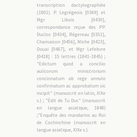
transcription dactylographiée
(1801). P. Legrégeois [0369] et
Mgr Libois [0430],
correspondance reçue des PP.
Duclos [0434], Régereau [0351],
Chamaison [0456], Miche [0423],
Douai [0467], et Mgr Lefebvre
[0418] : 15 lettres (1841-1845) ;
"Edictum quod a concilio
aulicorum ministrorium
concinnatum ab rege annulo
confirmatum ac approbatum sic
incipit" (manuscrit en latin, XIXe
s.) ; "Édit de Tu Duc" (manuscrit
en langue asiatique, 1848)
;"Enquête des mandarins au Roi
de Cochinchine (manuscrit en
langue asiatique, XIXe s.).