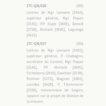
17C-QN/026
1955
Lettres de Mgr Lemaire [3410],
supérieur général, Mgr Piquet
[3141], PP. Espie [3845], Benoît
[3738], Mollard [3695], Lagrange
[3631].
17C-QN/027
1956
Lettres de Mgr Lemaire [3410],
supérieur général, P. Chabagno,
secrétaire du Conseil, Mgr Piquet
[3141], PP. Mollard [3695],
Etcheberry [2935], Gauthier [3538],
Rohmer [3273], Magnan [3402],
Lourdez [3638], P. Thommeret
[3198], missionnaire de Saigon,
rapport sur le projet de division de
la mission.