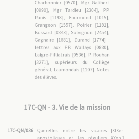
Charbonnier [0570], Mgr Galibert
[0990], Mgr Tardieu [2304], PP.
Panis [1198], Fourmond [1015],
Grangeon [1557], Poirier [1181],
Bossard [0843], Solvignon [2454],
Gagnaire [1681], Durand [1774] :
lettres aux PP. Wallays [0880],
Laigre-Filliatrais [0536], P. Rouhan
[3271], supérieurs du Collège
général, Laumondais [1207]. Notes
des élèves.
17C-QN - 3. Vie de la mission
17C-QN/036
Querelles entre les vicaires
[XIXe-
apostoliques et les réguliers
XXe s.]