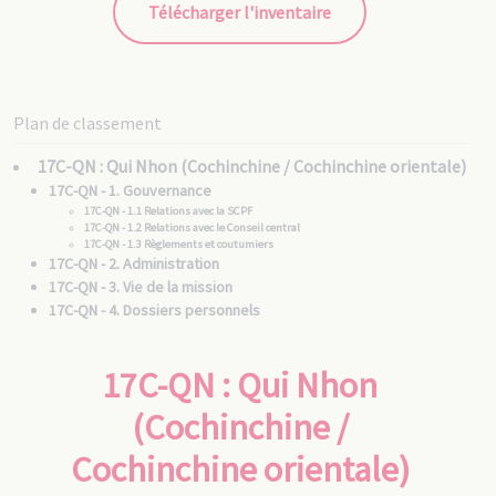
Télécharger l'inventaire
Plan de classement
17C-QN : Qui Nhon (Cochinchine / Cochinchine orientale)
17C-QN - 1. Gouvernance
17C-QN - 1.1 Relations avec la SCPF
17C-QN - 1.2 Relations avec le Conseil central
17C-QN - 1.3 Règlements et coutumiers
17C-QN - 2. Administration
17C-QN - 3. Vie de la mission
17C-QN - 4. Dossiers personnels
17C-QN - 4.1 Vicaires apostoliques
17C-QN - 4.1/1 Mgr Pierre PIGNEAUX DE BÉHAINE [0223]
17C-QN - 4.1/2 Mgr Jean LABARTETTE [0240]
17C-QN : Qui Nhon
17C-QN - 4.1/3 Mgr Jean-Louis TABERD [0340]
17C-QN - 4.1/4 Mgr Eugène CHARBONNIER [0570]
17C-QN - 4.1/5 Mgr Louis GALIBERT [0990]
17C-QN - 4.1/6 Mgr François-Xavier VAN CAMELBEKE [0826]
(Cochinchine /
17C-QN - 4.1/7 Mgr Damien GRANGEON [1557]
17C-QN - 4.1/8 Mgr Augustin TARDIEU [2304]
17C-QN - 4.2 Pères MEP
Cochinchine orientale)
17C-QN - 4.3 Pères non MEP