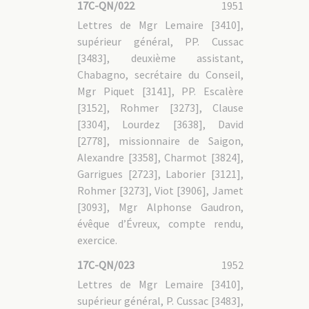
17C-QN/022
1951
Lettres de Mgr Lemaire [3410],
supérieur général, PP. Cussac
[3483], deuxième assistant,
Chabagno, secrétaire du Conseil,
Mgr Piquet [3141], PP. Escalère
[3152], Rohmer [3273], Clause
[3304], Lourdez [3638], David
[2778], missionnaire de Saigon,
Alexandre [3358], Charmot [3824],
Garrigues [2723], Laborier [3121],
Rohmer [3273], Viot [3906], Jamet
[3093], Mgr Alphonse Gaudron,
évêque d’Évreux, compte rendu,
exercice.
17C-QN/023
1952
Lettres de Mgr Lemaire [3410],
supérieur général, P. Cussac [3483],