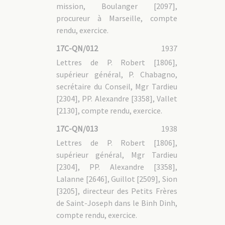
mission, Boulanger [2097],
17C-PT - 1. Phat Diêm (1901-1935)
17C-PT - 1.1 Gouvernance
procureur à Marseille, compte
17C-PT - 1.2 Administration
rendu, exercice.
17C-PT - 1.3 Vie de la mission
17C-PT - 2. Thanh Hoa (1932-1960)
17C-QN/012
1937
17C-PT - 2.1 Gouvernance
17C-PT - 2.2 Administration
Lettres de P. Robert [1806],
17C-PT - 2.3 Vie de la mission
17C-PT - 3. Dossiers personnels
supérieur général, P. Chabagno,
17C-PT - 3.1 Vicaires apostoliques de Phat Diêm
secrétaire du Conseil, Mgr Tardieu
17C-PT - 1.4/1 Mgr Alexandre MARCOU [1450]
17C-PT - 3.2 Vicaires apostoliques de Thanh Hoa
[2304], PP. Alexandre [3358], Vallet
17C-PT - 2.4/1 Mgr Louis DE COOMAN [2768]
17C-PT - 3.3 Dossiers personnels des pères MEP
[2130], compte rendu, exercice.
17C-NV : Région Nord-Vietnam
17C-QN/013
1938
17C-NV - 1. Relations avec le Conseil central
Lettres de P. Robert [1806],
17C-NV - 1.1 Avant les expulsions
supérieur général, Mgr Tardieu
17C-NV - 1.2 Après les expulsions
17C-NV - 2. Aide matérielle au Nord-Vietnam après les
[2304], PP. Alexandre [3358],
expulsions (fonds Pencolé)
Lalanne [2646], Guillot [2509], Sion
[3205], directeur des Petits Frères
17C-SIH : Société immobilière de Hanoi
de Saint-Joseph dans le Binh Dinh,
17C-HP : Haiphong (Tonkin oriental, central,
compte rendu, exercice.
septentrional)