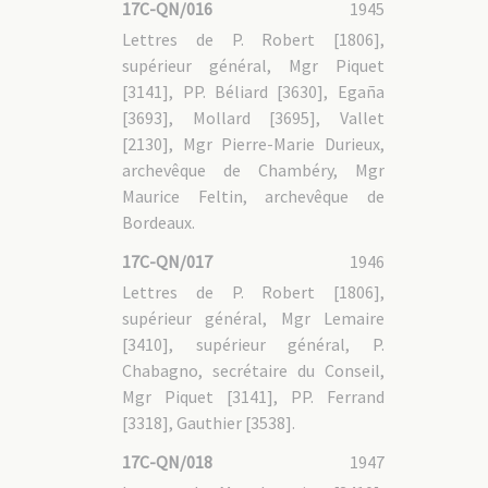
17C-QN/016
1945
17C-GAL - 1.3 Société
17C-GAL - 1.4 Divers
Lettres de P. Robert [1806],
17C-GAL - 2. Documents produits par le Séminaire de Paris
supérieur général, Mgr Piquet
17C-GAL - 2.1 Relations avec les autorités civiles
17C-GAL - 2.2 Réflexion pastorale
[3141], PP. Béliard [3630], Egaña
17C-GAL - 2.3 Nouvelles du Vietnam
[3693], Mollard [3695], Vallet
[2130], Mgr Pierre-Marie Durieux,
archevêque de Chambéry, Mgr
Maurice Feltin, archevêque de
Bordeaux.
17C-QN/017
1946
Lettres de P. Robert [1806],
supérieur général, Mgr Lemaire
[3410], supérieur général, P.
Chabagno, secrétaire du Conseil,
Mgr Piquet [3141], PP. Ferrand
[3318], Gauthier [3538].
17C-QN/018
1947