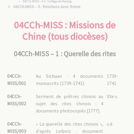
04CCh-MISS – 4.2 : Collège de Penang
04CCh-MISS – 5 : Relations avec Rome
04CCh-MISS – 6 : Missions non MEP
04CCh-MISS : Missions de
04CCh – SI : Sichuan四川
04CCh-SI – 1 : Sichuan avant division
Chine (tous diocèses)
04CCh-SI – 2 : Sichuan oriental (Chongqing 重庆 / Chungking )
04CCh-SI – 2.1 : Administration
04CCh-SI – 2.2 : Vie de la mission
04CCh-MISS – 1 : Querelle des rites
04CCh-SI – 2.3 : Biens de la mission
04CCh-SI – 2.4 : Clergé chinois
04CCh-SI – 2.5 : Autres congrégations religieuses
04CCh-SI – 2.6 : Documentation
04CCh-SI – 3 : Sichuan méridional (Yibin宜宾 / Suifu et Xichang
04CCh-
Au Sichuan : 4 documents
1739-
西昌 / Ningyuan / Kientchang)
MISS/001
manuscrits (1739-1741).
1741
04CCh-SI – 3.1 : Administration
04CCh-SI – 3.2 : Vie de la mission
04CCh-SI – 3.3 : Biens de la mission
04CCh-
Serment de prêtres chinois au
XXe s.
04CCh-SI – 3.4 : Clergé chinois
04CCh-SI – 3.5 : Documentation
MISS/002
sujet des rites chinois : 4
04CCh-SI – 4 : Sichuan occidental (Chengdu 成都)
documents photocopiés [1777].
04CCh-SI – 4.1 : Administration
04CCh-SI – 4.2 : Vie de la mission
04CCh-SI – 4.3 : Biens de la mission
04CCh-
« La querelle des rites chinois »,
s.d.
04CCh-SI – 4.4 : Clergé chinois
04CCh-SI – 4.5 : Relations avec les autorités locales
MISS/003
d'après Leibniz : document
04CCh-SI – 4.6 : Documentation