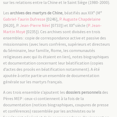
sur les relations entre la Chine et le Saint Siège (1980-2000).
e
e
Les
archives des martyrs de Chine
, béatifiés aux XIX
(M
Gabriel-Taurin Dufresse
[0246],
P. Auguste Chapdelaine
e
[0620], P.
Jean-Pierre Néel
[0733]) et XX
siècle (
P. Jean-
Martin Moyë
[0235]). Ces archives sont divisées en trois
ensembles : copie de correspondance active et passive des
missionnaires (avec leurs confrères, supérieurs et directeurs
du Séminaire, leur famille, Rome, les communautés
religieuses avec qui ils étaient en lien), notes biographiques
et documentation concernant leur béatification (copies
d’actes des procès en béatification notamment). A été
ajoutée à cette partie un ensemble de documentation
générale sur les martyrs français.
A ces trois ensemble s’ajoutent les
dossiers personnels
des
Pères MEP : ceux-ci contiennent à la fois de la
documentation (notices biographiques, coupures de presse
et conférences) rassemblée par les archivistes ou le