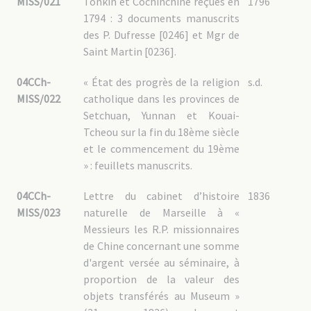
MISS/021
Tonkin et Cochinchine reçues en
1796
1794 : 3 documents manuscrits
des P. Dufresse [0246] et Mgr de
Saint Martin [0236].
04CCh-
« État des progrès de la religion
s.d.
MISS/022
catholique dans les provinces de
Setchuan, Yunnan et Kouai-
Tcheou sur la fin du 18ème siècle
et le commencement du 19ème
» : feuillets manuscrits.
04CCh-
Lettre du cabinet d’histoire
1836
MISS/023
naturelle de Marseille à «
Messieurs les R.P. missionnaires
de Chine concernant une somme
d'argent versée au séminaire, à
proportion de la valeur des
objets transférés au Museum »