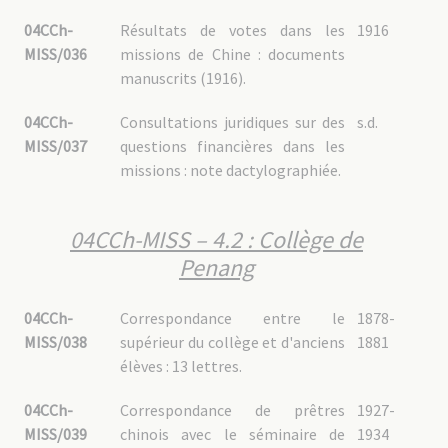
04CCh-
Résultats de votes dans les
1916
MISS/036
missions de Chine : documents
manuscrits (1916).
04CCh-
Consultations juridiques sur des
s.d.
MISS/037
questions financières dans les
missions : note dactylographiée.
04CCh-MISS – 4.2 : Collège de
Penang
04CCh-
Correspondance entre le
1878-
MISS/038
supérieur du collège et d'anciens
1881
élèves : 13 lettres.
04CCh-
Correspondance de prêtres
1927-
MISS/039
chinois avec le séminaire de
1934