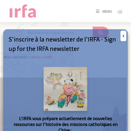
SE
MENU
CONNE
/
S'INSC
X
S'inscrire à la newsletter de l'IRFA - Sign
SE
up for the IRFA newsletter
CONNE
/ S'INSC
IRFA
>
ARCHIVES
>
04CCH : CHINE
FE
L’IRFA vous prépare actuellement de nouvelles
ressources sur l’histoire des missions catholiques en
Chine :