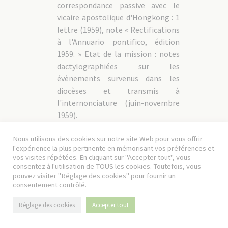
correspondance passive avec le
vicaire apostolique d'Hongkong : 1
lettre (1959), note « Rectifications
à l'Annuario pontifico, édition
1959. » Etat de la mission : notes
dactylographiées sur les
évènements survenus dans les
diocèses et transmis à
l'internonciature (juin-novembre
1959).
04CCh-MISS/059
s.d
Nous utilisons des cookies sur notre site Web pour vous offrir
Internonciature apostolique à
l'expérience la plus pertinente en mémorisant vos préférences et
vos visites répétées. En cliquant sur "Accepter tout", vous
Nankin, catalogue des archives :
consentez à l'utilisation de TOUS les cookies. Toutefois, vous
cahier dactylographié.
pouvez visiter "Réglage des cookies" pour fournir un
consentement contrôlé.
04CCh-
Projet de création d’un institut
1970
Réglage des cookies
Accepter tout
MISS/060
diocésain d’études chinoises,
correspondance entre le P.