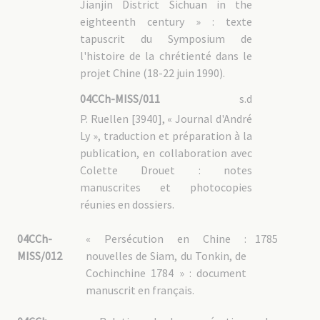
04CCh-GUIZ – 2.3 : Biens de la mission
Jianjin District Sichuan in the
04CCh-GUIZ – 2.4 : Clergé chinois
eighteenth century » : texte
04CCh-GUIZ – 2.5 : Documentation
04CCh-GUIZ – 3 : Correspondance des PP. MEP
tapuscrit du Symposium de
l'histoire de la chrétienté dans le
04CCh-GUA : Guangxi 广西壮族自治区 (Nanning 南宁)
projet Chine (18-22 juin 1990).
04CCh-GUA – 1 : Fonds de [2756] Mgr Paulin Albouy, vicaire
apostolique
04CCh-MISS/011
s.d
04CCh-GUA – 2 : Administration
P. Ruellen [3940], « Journal d'André
04CCh-GUA – 3 : Vie de la mission
Ly », traduction et préparation à la
04CCh-GUA – 4 : Biens de la mission
publication, en collaboration avec
04CCh-GUA – 5 : Clergé chinois
04CCh-GUA – 6 : Documentation
Colette Drouet : notes
04CCh-GUA – 7 : Correspondance des PP. MEP
manuscrites et photocopies
réunies en dossiers.
04CCh-MAR : Martyrs de Chine
04CCh-MAR – 1 : Martyrs béatifiés au XIXème siècle
04CCh-
« Persécution en Chine :
1785
04CCh-MAR – 1.1 : P. Gabriel-Taurin DUFRESSE [0246]
04CCh-MAR – 1.2 : P. Auguste CHAPDELAINE [620]
MISS/012
nouvelles de Siam, du Tonkin, de
04CCh-MAR – 1.3 : P. Jean-Pierre NEEL [0733]
Cochinchine 1784 » : document
04CCh-MAR – 1.4 : Procès en béatification
04CCh-MAR – 1.5 : Documentation
manuscrit en français.
04CCh-MAR – 2 : P. Jean-Martin MOYË [0235], béatifié le 21
novembre 1954 par Pie XII