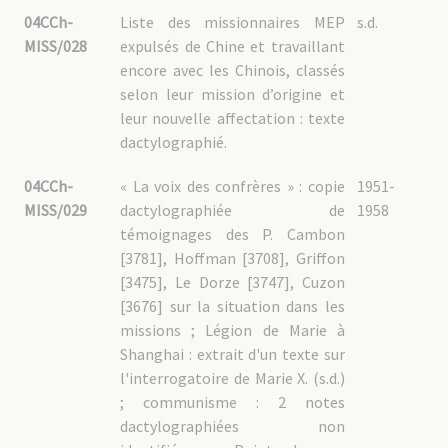
04CCh-
Liste des missionnaires MEP
s.d.
MISS/028
expulsés de Chine et travaillant
encore avec les Chinois, classés
selon leur mission d’origine et
leur nouvelle affectation : texte
dactylographié.
04CCh-
« La voix des confrères » : copie
1951-
MISS/029
dactylographiée de
1958
témoignages des P. Cambon
[3781], Hoffman [3708], Griffon
[3475], Le Dorze [3747], Cuzon
[3676] sur la situation dans les
missions ; Légion de Marie à
Shanghai : extrait d'un texte sur
l'interrogatoire de Marie X. (s.d.)
; communisme : 2 notes
dactylographiées non