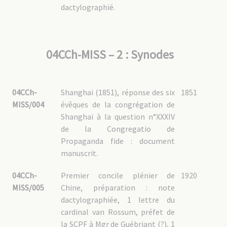
dactylographié.
04CCh-SI – 5 : Synode du Sichuan (1803)
04CCh-SI – 6 : Correspondance des PP. MEP
04CCh-MA : Mandchourie满洲
04CCh-MA – 1 : Fonds des vicaires apostoliques
04CCh-MISS – 2 : Synodes
04CCh-MA – 1.1 : [1364] Mgr Laurent Guillon (1889-1900), VA de Mandchourie
04CCh-MA – 1.2 : [2861] Mgr Jean-Marie Blois (1921-1946), VA de Shenyang 沈
阳市 / Moukden
04CCh-MA – 1.3 : [2938] Mgr Auguste Gaspais (1923-1946), VA de Jilin 吉林省 /
Kirin
04CCh-
Shanghai (1851), réponse des six
1851
04CCh-MA – 2 : Shenyang 沈阳市 / Moukden
MISS/004
évêques de la congrégation de
04CCh-MA – 2.1 : Administration
Shanghai à la question n°XXXIV
04CCh-MA – 2.2 : Vie de la mission
04CCh-MA – 2.3 : Clergé chinois
de la Congregatio de
04CCh-MA – 2.4 : Documentation
04CCh-MA – 3 : Jilin 吉林省 / Kirin
Propaganda fide : document
04CCh-MA – 3.1 : Administration
manuscrit.
04CCh-MA – 3.2 : Vie de la mission
04CCh-MA – 3.3 : Clergé chinois
04CCh-MA – 3.4 : Documentation
04CCh-
Premier concile plénier de
1920
04CCh-MA – 4 : Yingkou 营口
MISS/005
Chine, préparation : note
04CCh-MA – 5 : Correspondance des PP. MEP
dactylographiée, 1 lettre du
04CCh-YU : Yunnan云南
cardinal van Rossum, préfet de
04CCh-YU – 1 : Fonds personnels des vicaires apostoliques
la SCPF à Mgr de Guébriant (?), 1