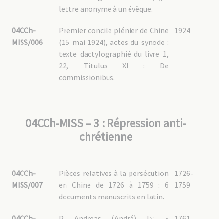
04CCh-YU – 1.1 : [1648] Mgr Gorostarzu, Charles de (1860-1933)
lettre anonyme à un évêque.
04CCh-YU – 1.2 : [3068] Mgr De Jonghe D’Ardoye, Georges (1887-1961)
04CCh-YU – 1.3 : [3256] Mgr Derouineau, Alexandre (1898-1973)
04CCh-YU – 2 : Administration
04CCh-
Premier concile plénier de Chine
1924
04CCh-YU – 3 : Vie de la mission
MISS/006
(15 mai 1924), actes du synode :
04CCh-YU – 4 : Biens de mission
texte dactylographié du livre 1,
04CCh-YU – 5 : Clergé chinois
22, Titulus XI : De
04CCh-YU – 6 : Relations avec les autres congrégations
commissionibus.
religieuses
04CCh-YU – 7 : Documentation
04CCh-YU – 8 : Correspondance des Pères MEP
04CCh-GUO : Guangdong 广东
04CCh-MISS – 3 : Répression anti-
04CCh-GUO – 1 : Canton 广州
chrétienne
04CCh-GUO – 1.1 : Fonds personnel de [1655] Mgr Budes de Guébriant, vicaire
apostolique de Canton
04CCh-GUO – 1.2 : Administration
04CCh-GUO – 1.3 : Vie de la mission
04CCh-GUO – 1.4 : Biens de la mission
04CCh-
Pièces relatives à la persécution
1726-
04CCh-GUO – 1.5 : Clergé chinois
04CCh-GUO – 1.6 : Relations avec Rome
MISS/007
en Chine de 1726 à 1759 : 6
1759
04CCh-GUO – 1.7 : Documentation
documents manuscrits en latin.
04CCh-GUO – 2 : Beihai 北海 / Pakhoi
04CCh-GUO – 2.1 : Fonds personnel de [2865] Mgr Deswazières, Gustave (1882-
1959)
04CCh-
P. Andreas (André) Ly, «
1761