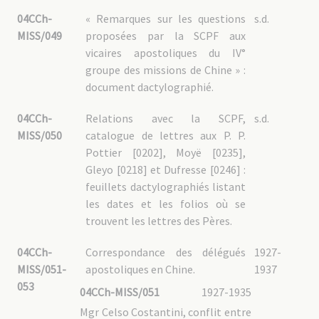
04CCh-
« Remarques sur les questions
s.d.
MISS/049
proposées par la SCPF aux
vicaires apostoliques du IV°
groupe des missions de Chine » :
document dactylographié.
04CCh-
Relations avec la SCPF,
s.d.
MISS/050
catalogue de lettres aux P. P.
Pottier [0202], Moyë [0235],
Gleyo [0218] et Dufresse [0246] :
feuillets dactylographiés listant
les dates et les folios où se
trouvent les lettres des Pères.
04CCh-
Correspondance des délégués
1927-
MISS/051-
apostoliques en Chine.
1937
053
04CCh-MISS/051
1927-1935
Mgr Celso Costantini, conflit entre