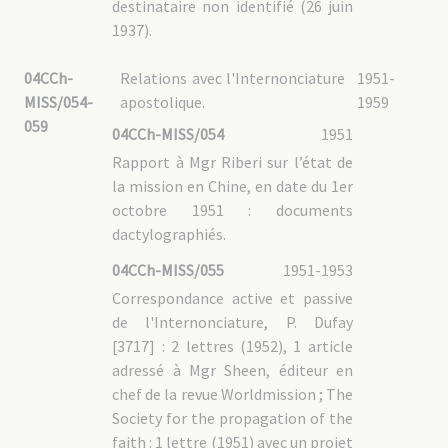
destinataire non identifié (26 juin
1937).
04CCh-
Relations avec l'Internonciature
1951-
MISS/054-
apostolique.
1959
059
04CCh-MISS/054
1951
Rapport à Mgr Riberi sur l’état de
la mission en Chine, en date du 1er
octobre 1951 : documents
dactylographiés.
04CCh-MISS/055
1951-1953
Correspondance active et passive
de l'Internonciature, P. Dufay
[3717] : 2 lettres (1952), 1 article
adressé à Mgr Sheen, éditeur en
chef de la revue Worldmission ; The
Society for the propagation of the
faith : 1 lettre (1951) avec un projet