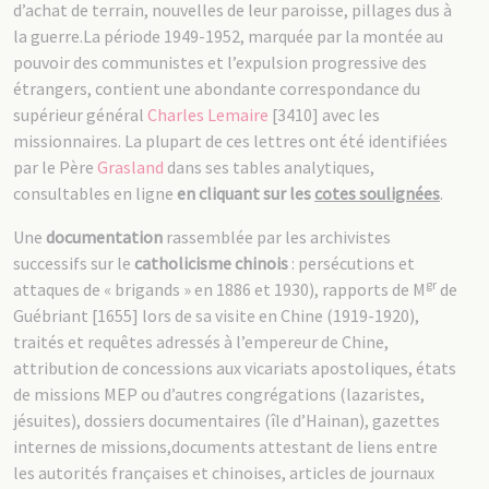
d’achat de terrain, nouvelles de leur paroisse, pillages dus à
la guerre.La période 1949-1952, marquée par la montée au
pouvoir des communistes et l’expulsion progressive des
étrangers, contient une abondante correspondance du
supérieur général
Charles Lemaire
[3410] avec les
missionnaires. La plupart de ces lettres ont été identifiées
par le Père
Grasland
dans ses tables analytiques,
consultables en ligne
en cliquant sur
les
cotes soulignées
.
Une
documentation
rassemblée par les archivistes
successifs sur le
catholicisme chinois
: persécutions et
gr
attaques de « brigands » en 1886 et 1930), rapports de M
de
Guébriant [1655] lors de sa visite en Chine (1919-1920),
traités et requêtes adressés à l’empereur de Chine,
attribution de concessions aux vicariats apostoliques, états
de missions MEP ou d’autres congrégations (lazaristes,
jésuites), dossiers documentaires (île d’Hainan), gazettes
internes de missions,documents attestant de liens entre
les autorités françaises et chinoises, articles de journaux