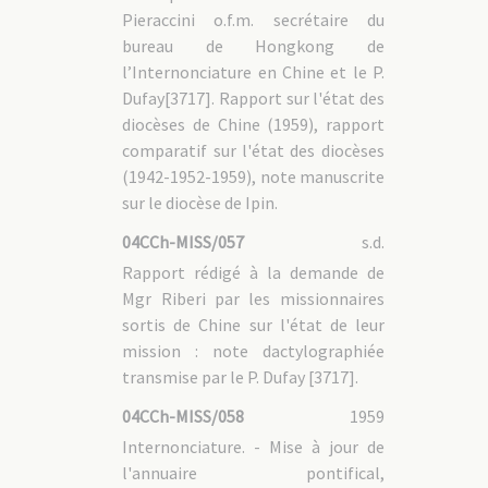
Pieraccini o.f.m. secrétaire du
bureau de Hongkong de
l’Internonciature en Chine et le P.
Dufay[3717]. Rapport sur l'état des
diocèses de Chine (1959), rapport
comparatif sur l'état des diocèses
(1942-1952-1959), note manuscrite
sur le diocèse de Ipin.
04CCh-MISS/057
s.d.
Rapport rédigé à la demande de
Mgr Riberi par les missionnaires
sortis de Chine sur l'état de leur
mission : note dactylographiée
transmise par le P. Dufay [3717].
04CCh-MISS/058
1959
Internonciature. - Mise à jour de
l'annuaire pontifical,