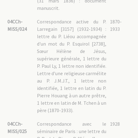
(31 mars 1836) : document
manuscrit.
04CCh-
Correspondance active du P.
1870-
MISS/024
Larregain [3157] (1932-1934) :
1933
lettre du P. Liéou accompagnée
d'un mot du P. Esquirol [2738],
Sœur Hélène de Jésus,
supérieure générale, 1 lettre du
P. Paul Ly, 1 lettre non identifiée.
Lettre d'une religieuse carmélite
au P. J.M.J.T., 1 lettre non
identifiée, 1 lettre en latin du P.
Pierre Houang à un autre prêtre,
1 lettre en latin de M. Tchen à un
père (1870-1933).
04CCh-
Correspondance avec le
1928
MISS/025
séminaire de Paris : une lettre du