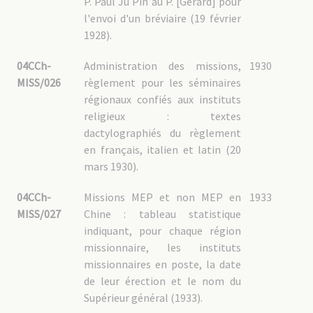
P. Paul Ju Pin au P. [Gérard] pour
l'envoi d'un bréviaire (19 février
1928).
04CCh-
Administration des missions,
1930
MISS/026
règlement pour les séminaires
régionaux confiés aux instituts
religieux : textes
dactylographiés du règlement
en français, italien et latin (20
mars 1930).
04CCh-
Missions MEP et non MEP en
1933
MISS/027
Chine : tableau statistique
indiquant, pour chaque région
missionnaire, les instituts
missionnaires en poste, la date
de leur érection et le nom du
Supérieur général (1933).