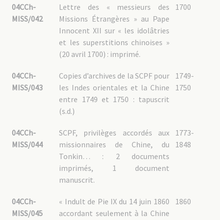
04CCh-
Lettre des « messieurs des
1700
MISS/042
Missions Étrangères » au Pape
Innocent XII sur « les idolâtries
et les superstitions chinoises »
(20 avril 1700) : imprimé.
04CCh-
Copies d’archives de la SCPF pour
1749-
MISS/043
les Indes orientales et la Chine
1750
entre 1749 et 1750 : tapuscrit
(s.d.)
04CCh-
SCPF, privilèges accordés aux
1773-
MISS/044
missionnaires de Chine, du
1848
Tonkin… : 2 documents
imprimés, 1 document
manuscrit.
04CCh-
« Indult de Pie IX du 14 juin 1860
1860
MISS/045
accordant seulement à la Chine