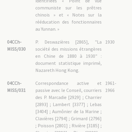
identifiées « Point de vue
communiste sur les prêtres
chinois » et « Notes sur la
rééducation des fonctionnaires
au Yunnan. »
04CCh-
P. Deswazières [2865], "La
1930
MISS/030
société des missions étrangères
en Chine de 1880 à 1930" :
document statistique imprimé,
Nazareth Hong Kong.
04CCh-
Correspondance active et
1961-
MISS/031
passive avec le Conseil, courriers
1966
des P. Marcadie [2929] ; Charrier
[2893] ; Lambert [3377] ; Lebas
[3404] ; Aumônier de la Marine ;
Clavières [2794] ; Grimard (2796]
; Poisson [2801] ; Rivière [3185] ;