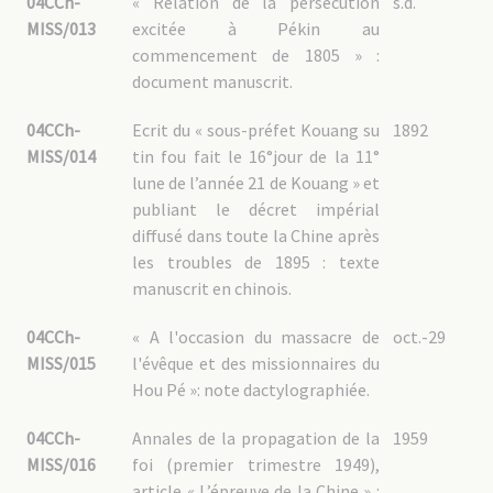
04CCh-
« Relation de la persécution
s.d.
04CCh-MAR – 3 : Martyrs non MEP
MISS/013
excitée à Pékin au
04CCh-GAL : Généralités
commencement de 1805 » :
04CCh-GAL – 1 : Documentation religieuse
document manuscrit.
04CCh-GAL – 1.1 : Situation de l’Église en Chine
04CCh-GAL – 1.2 : Relations avec les autorités chinoises
04CCh-
Ecrit du « sous-préfet Kouang su
1892
04CCh-GAL – 1.3 : Relations avec les autorités françaises
04CCh-GAL – 1.4 : Hiérarchie catholique
MISS/014
tin fou fait le 16°jour de la 11°
04CCh-GAL – 1.5 : « Vierges chrétiennes »
lune de l’année 21 de Kouang » et
04CCh-GAL – 1.6 : Autres religions
04CCh-GAL – 2 : Généralités sur la Chine
publiant le décret impérial
04CCh-GAL – 2.1 : Empire chinois
diffusé dans toute la Chine après
04CCh-GAL – 2.2 : Guerre sino-japonaise
04CCh-GAL – 2.3 : Communisme
les troubles de 1895 : texte
04CCh-GAL – 2.4 : Emigration chinoise
manuscrit en chinois.
04CCh-GAL – 2.5 : Société
04CCh-GAL – 2.6 : Linguistique
04CCh-GAL – 2.7 : Population Yi
04CCh-
« A l'occasion du massacre de
oct.-29
MISS/015
l'évêque et des missionnaires du
Hou Pé »: note dactylographiée.
04CCh-
Annales de la propagation de la
1959
MISS/016
foi (premier trimestre 1949),
article « L’épreuve de la Chine » :