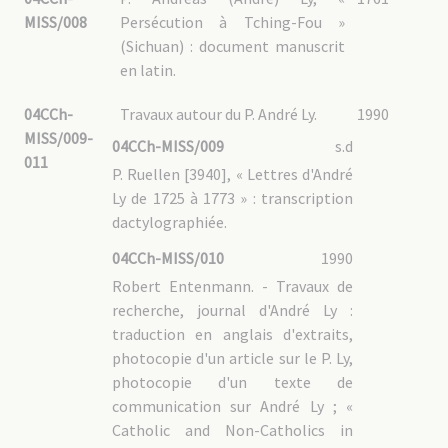
04CCh-GUO – 2.2 : Administration
MISS/008
Persécution à Tching-Fou »
04CCh-GUO – 2.3 : Vie de la mission
04CCh-GUO – 2.4 : Biens de la mission
(Sichuan) : document manuscrit
04CCh-GUO – 2.5 : Clergé chinois
04CCh-GUO – 2.6 : Autres congrégations religieuses
en latin.
04CCh-GUO – 2.7 : Île de Hainan 海南
04CCh-GUO – 2.8 : Documentation
04CCh-
04CCh-GUO – 3 : Shantou 汕头市 / Swatow
Travaux autour du P. André Ly.
1990
04CCh-GUO – 3.1 : Administration
MISS/009-
04CCh-MISS/009
s.d
04CCh-GUO – 3.2 : Vie de la mission
011
04CCh-GUO – 3.3 : Biens de la mission
P. Ruellen [3940], « Lettres d'André
04CCh-GUO – 3.4 : Relations avec les autres établissements MEP
04CCh-GUO – 3.5 Clergé chinois
Ly de 1725 à 1773 » : transcription
04CCh-GUO – 3.6 : Documentation
dactylographiée.
04CCh-GUO – 4 : Zhanjiang 湛江市 / Fort-Bayard
04CCh-GUO – 5 : Correspondance des PP. MEP
04CCh-MISS/010
1990
04CCh-GUIZ : Guizhou 贵州
Robert Entenmann. - Travaux de
04CCh-GUIZ – 1 : Guiyang 贵阳市 /Kweiyang
recherche, journal d'André Ly :
04CCh-GUIZ – 1.1 : Administration
traduction en anglais d'extraits,
04CCh-GUIZ – 1.2 : Vie de la mission
04CCh-GUIZ – 1.3 : Biens de la mission
photocopie d'un article sur le P. Ly,
04CCh-GUIZ – 1.4 : Clergé chinois
photocopie d'un texte de
04CCh-GUIZ – 1.5 : Documentation
04CCh-GUIZ – 2 : Anlong 安龙县 / Lanlong
communication sur André Ly ; «
04CCh-GUIZ – 2.1 : Administration
Catholic and Non-Catholics in
04CCh-GUIZ – 2.2 : Vie de la mission