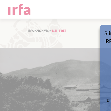
IRFA
>
ARCHIVES
>
4CTI : TIBET
S'i
IR
L’