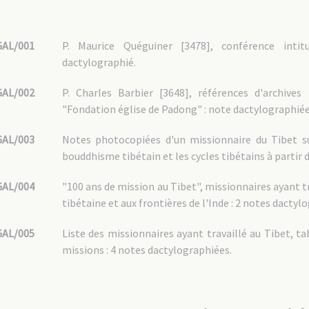
GAL/001
P. Maurice Quéguiner [3478], conférence intit
dactylographié.
GAL/002
P. Charles Barbier [3648], références d'archive
"Fondation église de Padong" : note dactylographiée
GAL/003
Notes photocopiées d'un missionnaire du Tibet sur
bouddhisme tibétain et les cycles tibétains à partir 
GAL/004
"100 ans de mission au Tibet", missionnaires ayant tr
tibétaine et aux frontières de l'Inde : 2 notes dactyl
GAL/005
Liste des missionnaires ayant travaillé au Tibet, t
missions : 4 notes dactylographiées.