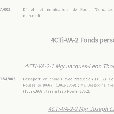
VA/001
Décrets et nominations de Rome "Concessio
manuscrits.
4CTi-VA-2 Fonds pers
4CTi-VA-2-1 Mgr Jacques-Léon Th
i-VA/002
Passeport en chinois avec traduction (1862). Co
Rousseille [0683] (1862-1869) ; Mr. Desgodins, fr
(1859-1868) ; lazaristes à Rome (1862).
4CTi-VA-2-2 Mgr Joseph 