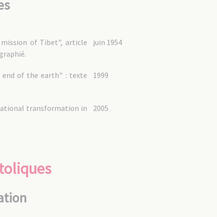
es
ission of Tibet", article
juin 1954
ographié.
nd of the earth" : texte
1999
cational transformation in
2005
toliques
ation