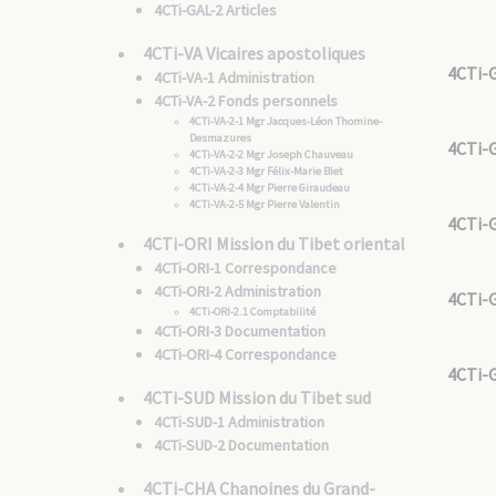
4CTi-GAL-2 Articles
4CTi-VA Vicaires apostoliques
4CTi-
4CTi-VA-1 Administration
4CTi-VA-2 Fonds personnels
4CTi-VA-2-1 Mgr Jacques-Léon Thomine-
Desmazures
4CTi-
4CTi-VA-2-2 Mgr Joseph Chauveau
4CTi-VA-2-3 Mgr Félix-Marie Biet
4CTi-VA-2-4 Mgr Pierre Giraudeau
4CTi-VA-2-5 Mgr Pierre Valentin
4CTi-
4CTi-ORI Mission du Tibet oriental
4CTi-ORI-1 Correspondance
4CTi-ORI-2 Administration
4CTi-
4CTi-ORI-2.1 Comptabilité
4CTi-ORI-3 Documentation
4CTi-ORI-4 Correspondance
4CTi-
4CTi-SUD Mission du Tibet sud
4CTi-SUD-1 Administration
4CTi-SUD-2 Documentation
4CTi-CHA Chanoines du Grand-