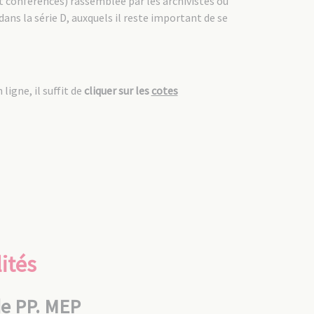
t conférences) rassemblée par les archivistes ou
ns la série D, auxquels il reste important de se
ligne, il suffit de
cliquer sur les
cotes
ités
de PP. MEP