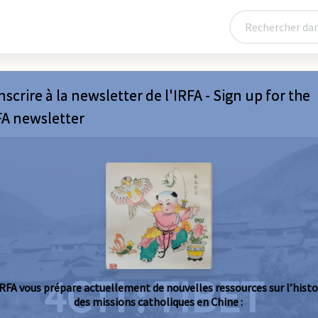
nscrire à la newsletter de l'IRFA - Sign up for the
FA newsletter
4CTI : TIBET
IRFA vous prépare actuellement de nouvelles ressources sur l’histo
des missions catholiques en Chine :