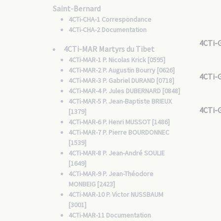
Saint-Bernard
4CTi-CHA-1 Correspondance
4CTi-CHA-2 Documentation
4CTi-
4CTi-MAR Martyrs du Tibet
4CTi-MAR-1 P. Nicolas Krick [0595]
4CTi-MAR-2 P. Augustin Bourry [0626]
4CTi-
4CTi-MAR-3 P. Gabriel DURAND [0718]
4CTi-MAR-4 P. Jules DUBERNARD [0848]
4CTi-MAR-5 P. Jean-Baptiste BRIEUX
4CTi-
[1379]
4CTi-MAR-6 P. Henri MUSSOT [1486]
4CTi-MAR-7 P. Pierre BOURDONNEC
[1539]
4CTi-MAR-8 P. Jean-André SOULIE
[1649]
4CTi-MAR-9 P. Jean-Théodore
MONBEIG [2423]
4CTi-MAR-10 P. Victor NUSSBAUM
[3001]
4CTi-MAR-11 Documentation