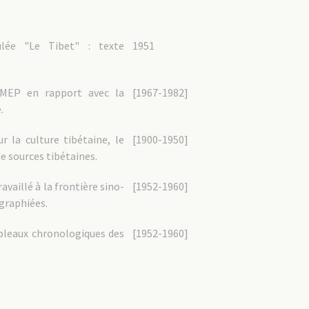
ulée "Le Tibet" : texte
1951
s MEP en rapport avec la
[1967-1982]
.
 la culture tibétaine, le
[1900-1950]
de sources tibétaines.
availlé à la frontière sino-
[1952-1960]
ographiées.
ableaux chronologiques des
[1952-1960]