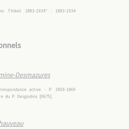
ns Thibet 1883-1934" :
1883-1934
onnels
omine-Desmazures
rrespondance active. - P.
1859-1869
ère du P. Desgodins [0675]
Chauveau