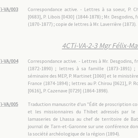
i-VA/003
Correspondance active. - Lettres à sa soeur, P. Ch
[0683], P. Libois [0430] (1844-1878) ; Mr. Desgodins, 
(1870-1877) ; copie de lettres à Mr. Laverrière (1873).
4CTi-VA-2-3 Mgr Félix-Mar
i-VA/004
Correspondance active. - Lettres à Mr. Desgodins, f
(1872-1890) ; lettres à sa famille (1873-1891) ; 
séminaire des MEP, P. Martinet [1060] et le ministère
France (1874-1894) ; lettres au P. Chirou [0621], P. R
[0616], P. Cazenave [0729] (1864-1898).
i-VA/005
Traduction manuscrite d'un "Édit de proscription co
et les missionnaires du Thibet adressés par le 
lamaseries de Lhassa au chef de territoire de Bat
journal de Tarn-et-Garonne sur une conférence don
la société archéologique de la région (1894).