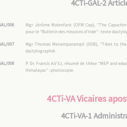
4CTi-GAL-2 Articl
GAL/006
Mgr Jérôme Malenfant (OFM Cap), "The Capuchin m
pour le "Bulletin des missions d'Inde" : texte dactyl
GAL/007
Mgr Thomas Menamparampil (SDB), "Tibet to the e
dactylographié.
GAL/008
P. Dr. Francis A.V SJ, résumé de thèse "MEP and edu
Himalayas" : photocopie.
4CTi-VA Vicaires apos
4CTi-VA-1 Administr