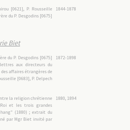
irou [0621], P. Rousseille
1844-1878
frère du P. Desgodins [0675]
ie Biet
rère du P. Desgodins [0675]
1872-1898
lettres aux directeurs du
 des affaires étrangères de
ousseille [0683], P. Delpech
ntre la religion chrétienne
1880, 1894
Roi et les trois grandes
hang" (1880) ; extrait du
né par Mgr Biet invité par