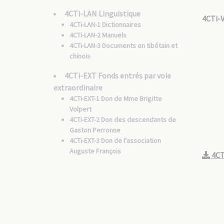
4CTi-LAN Linguistique
4CTi-
4CTi-LAN-1 Dictionnaires
4CTi-LAN-2 Manuels
4CTi-LAN-3 Documents en tibétain et
chinois
4CTi-EXT Fonds entrés par voie
extraordinaire
4CTi-EXT-1 Don de Mme Brigitte
Volpert
4CTi-EXT-2 Don des descendants de
Gaston Perronne
4CTi-EXT-3 Don de l'association
Auguste François
4CT