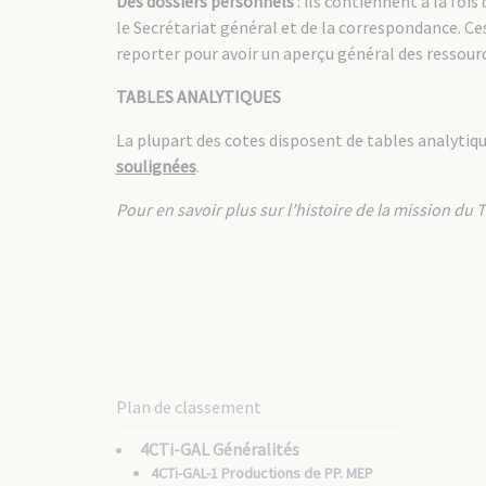
Des dossiers personnels
: ils contiennent à la foi
le Secrétariat général et de la correspondance. C
reporter pour avoir un aperçu général des ressourc
TABLES ANALYTIQUES
La plupart des cotes disposent de tables analytique
soulignées
.
Pour en savoir plus sur l’histoire de la mission du T
Plan de classement
4CTi-GAL Généralités
4CTi-GAL-1 Productions de PP. MEP