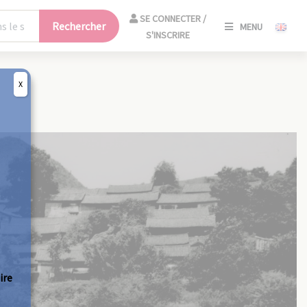
SE
SE CONNECTER /
Rechercher
MENU
CONNECT
S'INSCRIRE
/
S'INSCRIR
X
FERM
ire