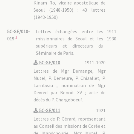
Kinam Ro, vicaire apostolique de
Seoul (1948-1950) : 43 lettres
(1948-1950).
5C-SE/010-
Lettres échangées entre les
1911-
1
missionnaires de Seoul et les
1930
019
supérieurs et directeurs du
Séminaire de Paris.
5C-SE/010
1911-1920
Lettres de Mgr Demange, Mgr
Mutel, P. Demeure, P. Chizallet, P.
Larribeau ; nomination de Mgr
Devred par Benoît XV ; acte de
décès du P. Chargeboeuf.
5C-SE/011
1921
Lettres de P. Gérard, représentant
au Conseil des missions de Corée et
de Mandchourie, Mgr Mutel, P.