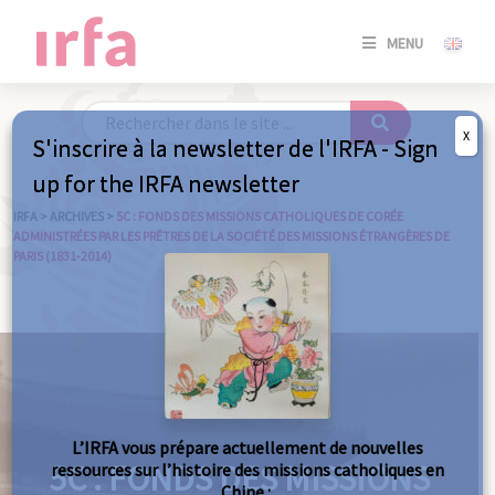
SE
MENU
CONNE
/
S'INSC
X
S'inscrire à la newsletter de l'IRFA - Sign
SE
up for the IRFA newsletter
CONNE
/ S'INSC
IRFA
>
ARCHIVES
>
5C : FONDS DES MISSIONS CATHOLIQUES DE CORÉE
ADMINISTRÉES PAR LES PRÊTRES DE LA SOCIÉTÉ DES MISSIONS ÉTRANGÈRES DE
PARIS (1831-2014)
FE
L’IRFA vous prépare actuellement de nouvelles
5C : FONDS DES MISSIONS
ressources sur l’histoire des missions catholiques en
Chine :