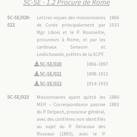
5C-SE - 1.2 Procure de Rome
5C-SE/020-
Lettres reçues des missionnaires
1866-
022
de Corée principalement par
1933
Mgr Libois et le P. Rousseille,
procureurs à Rome, et par les
cardinaux Simeoni et
Ledóchowski, préfets de la SCPF.
5C-SE/020
1866-1897
5C-SE/021
1898-1913
5C-SE/022
1914-1933
5C-SE/023
Missionnaires ayant quitté les
1880-
MEP. – Correspondance passive
1883
du P. Delpech, procureur général,
avec des confrères non identifiés
au sujet du P. Delacoux des
Roseaux (1883), avec le P.