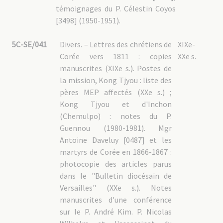
témoignages du P. Célestin Coyos
[3498] (1950-1951).
5C-SE/041
Divers. – Lettres des chrétiens de
XIXe-
Corée vers 1811 : copies
XXe s.
manuscrites (XIXe s.). Postes de
la mission, Kong Tjyou : liste des
pères MEP affectés (XXe s.) ;
Kong Tjyou et d'Inchon
(Chemulpo) : notes du P.
Guennou (1980-1981). Mgr
Antoine Daveluy [0487] et les
martyrs de Corée en 1866-1867 :
photocopie des articles parus
dans le "Bulletin diocésain de
Versailles" (XXe s.). Notes
manuscrites d'une conférence
sur le P. André Kim. P. Nicolas