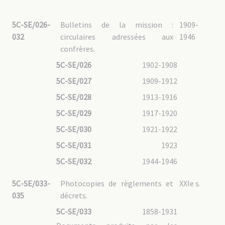
5C-SE/026-
Bulletins de la mission :
1909-
032
circulaires adressées aux
1946
confrères.
5C-SE/026
1902-1908
5C-SE/027
1909-1912
5C-SE/028
1913-1916
5C-SE/029
1917-1920
5C-SE/030
1921-1922
5C-SE/031
1923
5C-SE/032
1944-1946
5C-SE/033-
Photocopies de règlements et
XXIe s.
035
décrets.
5C-SE/033
1858-1931