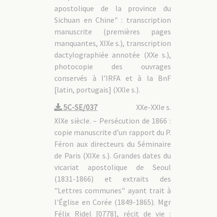
apostolique de la province du
Sichuan en Chine" : transcription
manuscrite (premières pages
manquantes, XIXe s.), transcription
dactylographiée annotée (XXe s.),
photocopie des ouvrages
conservés à l’IRFA et à la BnF
[latin, portugais] (XXIe s.).
5C-SE/037
XXe-XXIe s.
XIXe siècle. – Persécution de 1866 :
copie manuscrite d'un rapport du P.
Féron aux directeurs du Séminaire
de Paris (XIXe s.). Grandes dates du
vicariat apostolique de Seoul
(1831-1866) et extraits des
"Lettres communes" ayant trait à
l'Église en Corée (1849-1865). Mgr
Félix Ridel [0778], récit de vie :