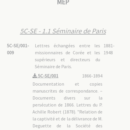
MEP
5C-DG : Daegu (1911-1948)
5C-DG - 1. Relations avec les organes MEP
5C-DG - 1.1 Séminaire de Paris
5C-DG - 1.2 Procure de Rome
5C-DG - 2. Pastorale
5C-DG - 3. Vie de la mission
5C-SE - 1.1 Séminaire de Paris
5C-DG - 4. Fonds personnels
5C-DG - 4.1 Vicaires apostoliques
5C-DG - 4.1/1 Mgr Florian DEMANGE [2388]
5C-SE/001-
Lettres échangées entre les
1881-
5C-DG - 4.1/2 Mgr Germain MOUSSET [2521]
5C-DG - 4.2 Pères MEP
009
missionnaires de Corée et les
1948
supérieurs et directeurs du
5C-CO : Région Corée (1948-1978)
Séminaire de Paris.
5C-CO - 1. Supérieur régional
5C-CO - 2. Daejeon
5C-SE/001
1866-1894
5C-CO - 2.1 Correspondance
5C-CO - 2.2 Dossiers personnels
Documentation et copies
5C-CO - 2.2/1 Mgr Adrien LARRIBEAU [2932]
manuscrites de correspondance. –
5C-CO - 2.2/2 Pères MEP
5C-CO - 3. Daegu
Documents divers sur la
5C-CO - 4. Seoul
persécution de 1866. Lettres du P.
5C-MAR : Martyrs de Corée
Achille Robert (1878). "Relation de
5C-MAR - 1. Martyrs béatifiés en 1925
la captivité et de la délivrance de M.
5C-MAR - 1.1 Actes et décrets, historique du procès
Deguette de la Société des
5C-MAR - 1.2 Mgr Laurent IMBERT [0338]