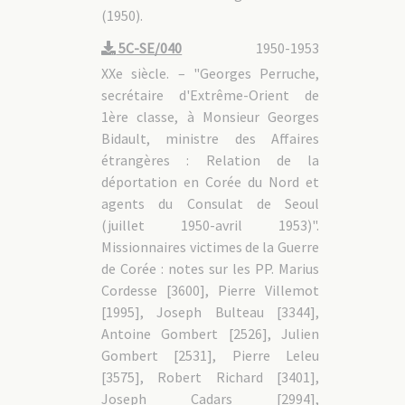
(1950).
5C-SE/040
1950-1953
XXe siècle. – "Georges Perruche,
secrétaire d'Extrême-Orient de
1ère classe, à Monsieur Georges
Bidault, ministre des Affaires
étrangères : Relation de la
déportation en Corée du Nord et
agents du Consulat de Seoul
(juillet 1950-avril 1953)".
Missionnaires victimes de la Guerre
de Corée : notes sur les PP. Marius
Cordesse [3600], Pierre Villemot
[1995], Joseph Bulteau [3344],
Antoine Gombert [2526], Julien
Gombert [2531], Pierre Leleu
[3575], Robert Richard [3401],
Joseph Cadars [2994],