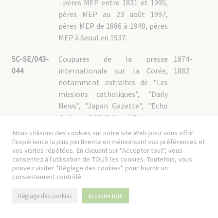
: pères MEP entre 1831 et 1995,
pères MEP au 23 août 1997,
pères MEP de 1886 à 1940, pères
MEP à Seoul en 1937.
5C-SE/043-
Coupures de la presse
1874-
044
internationale sur la Corée,
1882
notamment extraites de "Les
missions catholiques", "Daily
News", "Japan Gazette", "Echo
du Japon", "N.C. Herald".
5C-SE/043
1874-1880
Nous utilisons des cookies sur notre site Web pour vous offrir
l'expérience la plus pertinente en mémorisant vos préférences et
5C-SE/044
1875-1882
vos visites répétées. En cliquant sur "Accepter tout", vous
consentez à l'utilisation de TOUS les cookies. Toutefois, vous
pouvez visiter "Réglage des cookies" pour fournir un
consentement contrôlé.
5C-SE - 4. Fonds personnels
Réglage des cookies
Accepter tout