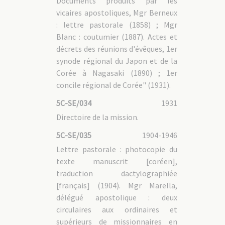
Documents produits par les
vicaires apostoliques, Mgr Berneux
: lettre pastorale (1858) ; Mgr
Blanc : coutumier (1887). Actes et
décrets des réunions d'évêques, 1er
synode régional du Japon et de la
Corée à Nagasaki (1890) ; 1er
concile régional de Corée" (1931).
5C-SE/034
1931
Directoire de la mission.
5C-SE/035
1904-1946
Lettre pastorale : photocopie du
texte manuscrit [coréen],
traduction dactylographiée
[français] (1904). Mgr Marella,
délégué apostolique : deux
circulaires aux ordinaires et
supérieurs de missionnaires en