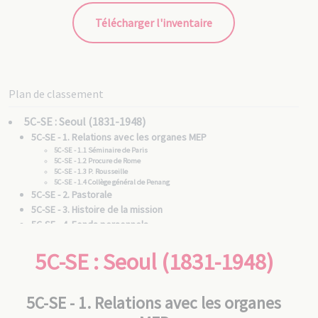
Télécharger l'inventaire
Plan de classement
5C-SE : Seoul (1831-1948)
5C-SE - 1. Relations avec les organes MEP
5C-SE - 1.1 Séminaire de Paris
5C-SE - 1.2 Procure de Rome
5C-SE - 1.3 P. Rousseille
5C-SE - 1.4 Collège général de Penang
5C-SE - 2. Pastorale
5C-SE - 3. Histoire de la mission
5C-SE - 4. Fonds personnels
5C-SE - 4.1 Vicaires apostoliques
5C-SE - 4.1 /1 Mgr Barthélémy BRUGUIÈRE [0356]
5C-SE : Seoul (1831-1948)
5C-SE - 4.1 /2 Mgr Jean-Joseph FERRÉOL [0449]
5C-SE - 4.1 /3 Mgr Félix RIDEL [0778]
5C-SE - 4.1 /4 Mgr Gustave MUTEL [1320]
5C-SE - 4.1 /5 Mgr Adrien LARRIBEAU [2932]
5C-SE - 4.1 /6 Mgr Émile DEVRED [2470]
5C-SE - 4.2 Pères MEP
5C-SE - 1. Relations avec les organes