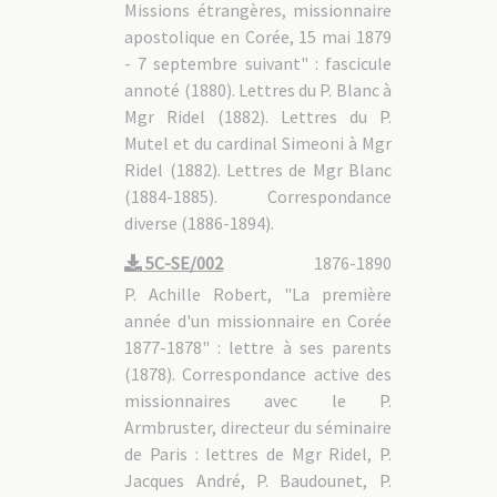
Missions étrangères, missionnaire
5C-MAR - 1.3 P. Jacques CHASTAN [0363]
5C-MAR - 1.4 P. Pierre MAUBANT [0396]
apostolique en Corée, 15 mai 1879
5C-MAR - 1.5 P. André KIM
5C-MAR - 2. Martyrs béatifiés en 1968
- 7 septembre suivant" : fascicule
5C-MAR - 2.1 Actes et décrets, historique du procès
annoté (1880). Lettres du P. Blanc à
5C-MAR - 2.2 Mgr Siméon BERNEUX [0455]
Mgr Ridel (1882). Lettres du P.
5C-MAR - 2.3 Mgr Antoine DAVELUY [0487]
5C-MAR - 2.4 P. Pierre AUMAÎTRE [0811]
Mutel et du cardinal Simeoni à Mgr
5C-MAR - 2.5 P. Louis BEAULIEU [0855]
5C-MAR - 2.6 P. Just RANFER DE BRETENIÈRES [0857]
Ridel (1882). Lettres de Mgr Blanc
5C-MAR - 2.7 P. Henri DORIE [0856]
(1884-1885). Correspondance
5C-MAR - 2.8 P. Luc HUIN [0854]
5C-MAR - 3. Causes ouvertes
diverse (1886-1894).
5C-MAR - 3.1 P. Michel PETITNICOLAS [0645]
5C-MAR - 3.2 P. Jean-Antoine POURTHIÉ [0669]
5C-SE/002
1876-1890
5C-MAR - 3.3 P. Thomas CHOI YANG-OP (Tshoy)
5C-MAR - 3.4 P. Jacques CHU (Tchou)
P. Achille Robert, "La première
5C-MAR - 4. Canonisation de 1984
année d'un missionnaire en Corée
1877-1878" : lettre à ses parents
5C-PH : Photocopies et transcriptions d'archives
(1878). Correspondance active des
5C-GAL : Généralités
missionnaires avec le P.
Armbruster, directeur du séminaire
de Paris : lettres de Mgr Ridel, P.
Jacques André, P. Baudounet, P.