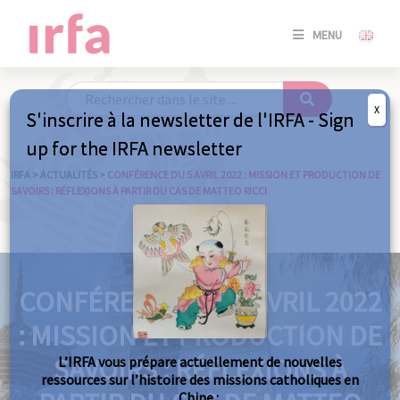
SE
MENU
CONNE
/
S'INSC
X
S'inscrire à la newsletter de l'IRFA - Sign
SE
up for the IRFA newsletter
CONNE
/ S'INSC
IRFA
>
ACTUALITÉS
>
CONFÉRENCE DU 5 AVRIL 2022 : MISSION ET PRODUCTION DE
SAVOIRS : RÉFLEXIONS À PARTIR DU CAS DE MATTEO RICCI
FE
CONFÉRENCE DU 5 AVRIL 2022
: MISSION ET PRODUCTION DE
SAVOIRS : RÉFLEXIONS À
L’IRFA vous prépare actuellement de nouvelles
ressources sur l’histoire des missions catholiques en
Chine :