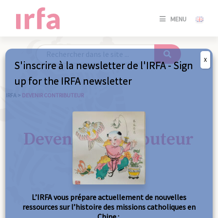
SE
MENU
CONNE
/
S'INSC
X
S'inscrire à la newsletter de l'IRFA - Sign
SE
up for the IRFA newsletter
CONNE
/ S'INSC
IRFA
>
DEVENIR CONTRIBUTEUR
FE
Devenir contributeur
L’IRFA vous prépare actuellement de nouvelles
ressources sur l’histoire des missions catholiques en
Chine :