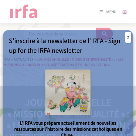
SE
MENU
CONNE
/
S'INSC
X
S'inscrire à la newsletter de l'IRFA - Sign
SE
up for the IRFA newsletter
CONNE
/ S'INSC
IRFA
>
ACTUALITÉS
>
JOURNÉE ANNUELLE « MISSION ET SPIRITUALITÉ » : « LES
MISSIONS AU LOINTAIN : HISTOIRE ET ACTUALITÉ D’UNE VOCATION »
FE
JOURNÉE ANNUELLE
« MISSION ET SPIRITUALITÉ » :
« LES MISSIONS AU LOINTAIN :
L’IRFA vous prépare actuellement de nouvelles
ressources sur l’histoire des missions catholiques en
Chine :