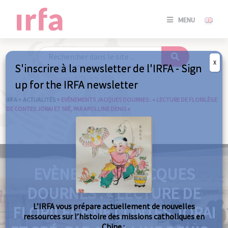
SE
MENU
CONNE
/
S'INSC
X
S'inscrire à la newsletter de l'IRFA - Sign
SE
up for the IRFA newsletter
CONNE
/ S'INSC
IRFA
>
ACTUALITÉS
>
EVÈNEMENTS JACQUES DOURNES : « LECTURE DE FLORILÈGE
DE CONTES JÖRAI ET SRÉ, PAR APOLLINE DENIS »
FE
EVÈNEMENTS JACQUES
DOURNES : « LECTURE DE
L’IRFA vous prépare actuellement de nouvelles
FLORILÈGE DE CONTES JÖRAI
ressources sur l’histoire des missions catholiques en
Chine :