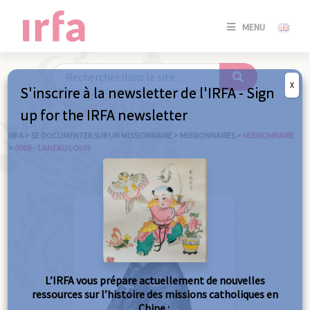
SE
MENU
CONNE
/
S'INSC
X
S'inscrire à la newsletter de l'IRFA - Sign
SE
up for the IRFA newsletter
CONNE
/ S'INSC
IRFA
>
SE DOCUMENTER SUR UN MISSIONNAIRE
>
MISSIONNAIRES
>
MISSIONNAIRE
>
0009 – LANEAU LOUIS
FE
L’IRFA vous prépare actuellement de nouvelles
ressources sur l’histoire des missions catholiques en
Chine :