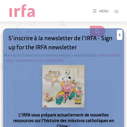
SE
MENU
CONNE
/
S'INSC
X
S'inscrire à la newsletter de l'IRFA - Sign
SE
up for the IRFA newsletter
CONNE
/ S'INSC
IRFA
>
SE DOCUMENTER SUR UN MISSIONNAIRE
>
MISSIONNAIRES
>
MISSIONNAIRE
>
0011 – CHAMESON-FOISSY (DE) PHILIPPE
FE
L’IRFA vous prépare actuellement de nouvelles
ressources sur l’histoire des missions catholiques en
Chine :