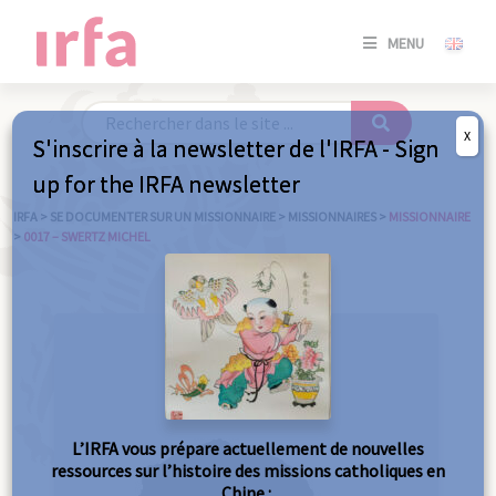
SE
MENU
CONNE
/
S'INSC
X
S'inscrire à la newsletter de l'IRFA - Sign
SE
up for the IRFA newsletter
CONNE
/ S'INSC
IRFA
>
SE DOCUMENTER SUR UN MISSIONNAIRE
>
MISSIONNAIRES
>
MISSIONNAIRE
>
0017 – SWERTZ MICHEL
FE
L’IRFA vous prépare actuellement de nouvelles
ressources sur l’histoire des missions catholiques en
Chine :