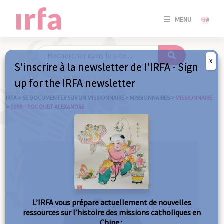
SE
MENU
CONNE
/
S'INSC
X
S'inscrire à la newsletter de l'IRFA - Sign
SE
up for the IRFA newsletter
CONNE
/ S'INSC
IRFA
>
SE DOCUMENTER SUR UN MISSIONNAIRE
>
MISSIONNAIRES
>
MISSIONNAIRE
>
0098 – POCQUET ALEXANDRE
FE
L’IRFA vous prépare actuellement de nouvelles
ressources sur l’histoire des missions catholiques en
Chine :