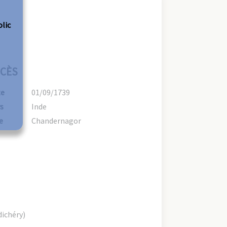
olic
CÈS
te
01/09/1739
s
Inde
e
Chandernagor
ichéry)