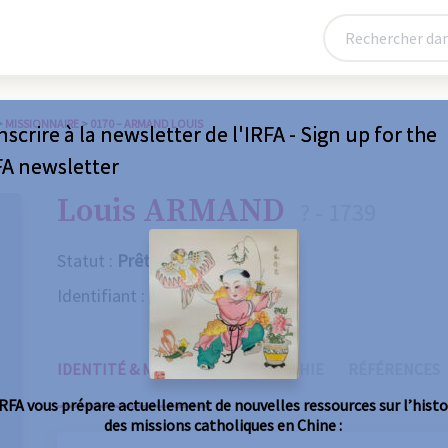
>
MISSIONNAIRE
>
0170 – ARMAND LOUIS
nscrire à la newsletter de l'IRFA - Sign up for the
FA newsletter
Louis ARMAND
? - 1739
Statut :
Prêtre
Identifiant :
0170
IDENTITÉ & MISSIONS
BIOGRAPHIE
RÉFÉRENCES
IRFA vous prépare actuellement de nouvelles ressources sur l’histo
des missions catholiques en Chine :