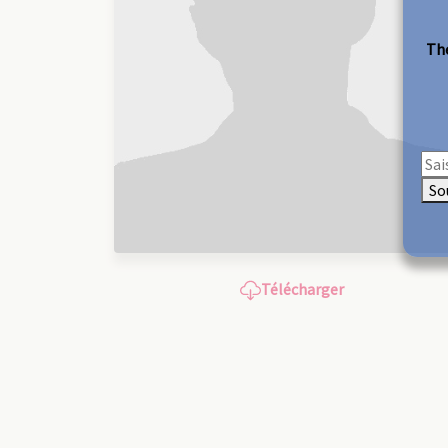
The
So
Télécharger