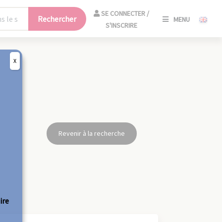
SE
SE CONNECTER /
Rechercher
MENU
CONNECT
S'INSCRIRE
/
S'INSCRIR
X
FERM
Revenir à la recherche
ire