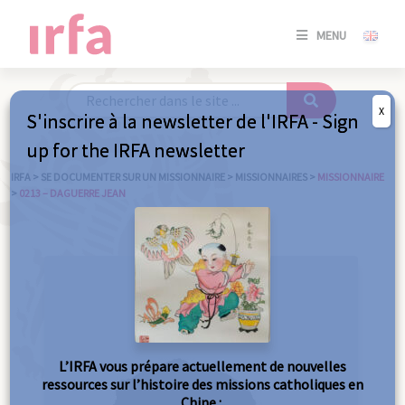
SE
MENU
CONNE
/
S'INSC
X
S'inscrire à la newsletter de l'IRFA - Sign
SE
up for the IRFA newsletter
CONNE
/ S'INSC
IRFA
>
SE DOCUMENTER SUR UN MISSIONNAIRE
>
MISSIONNAIRES
>
MISSIONNAIRE
>
0213 – DAGUERRE JEAN
FE
L’IRFA vous prépare actuellement de nouvelles
ressources sur l’histoire des missions catholiques en
Chine :