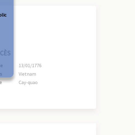
olic
CÈS
te
13/01/1776
s
Vietnam
e
Cay-quao