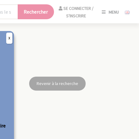
SE
SE CONNECTER /
Rechercher
MENU
CONNECT
S'INSCRIRE
/
S'INSCRIR
X
FERM
Revenir à la recherche
ire