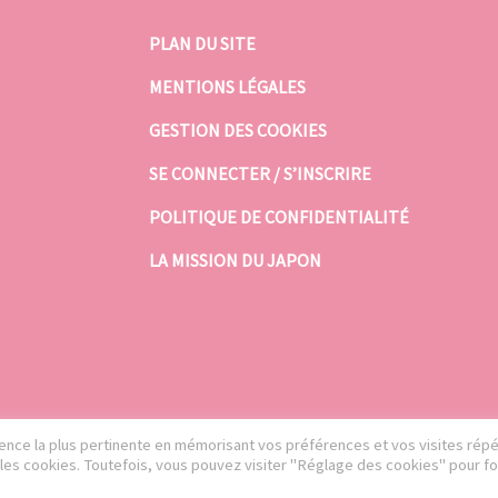
PLAN DU SITE
MENTIONS LÉGALES
GESTION DES COOKIES
SE CONNECTER / S’INSCRIRE
POLITIQUE DE CONFIDENTIALITÉ
LA MISSION DU JAPON
rience la plus pertinente en mémorisant vos préférences et vos visites rép
S les cookies. Toutefois, vous pouvez visiter "Réglage des cookies" pour fo