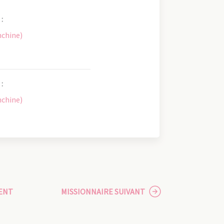
:
nchine)
:
nchine)
ENT
MISSIONNAIRE SUIVANT