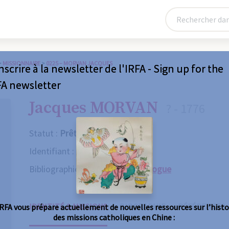
>
MISSIONNAIRE
>
0225 – MORVAN JACQUES
nscrire à la newsletter de l'IRFA - Sign up for the
FA newsletter
Jacques MORVAN
? - 1776
Statut :
Prêtre
Identifiant :
0225
Bibliographie :
Consulter le catalogue
IDENTITÉ & MISSIONS
BIOGRAPHIE
RÉFÉRENCES
IRFA vous prépare actuellement de nouvelles ressources sur l’histo
des missions catholiques en Chine :