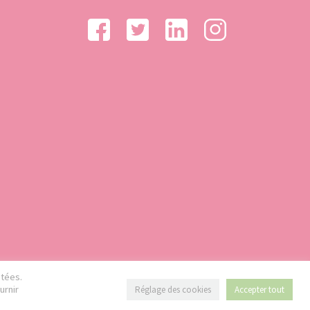
étées.
urnir
Réglage des cookies
Accepter tout