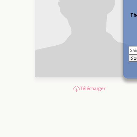
The
So
Télécharger