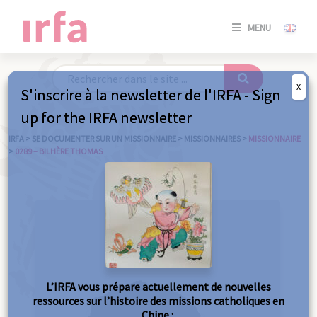
SE
MENU
CONNE
/
S'INSC
X
S'inscrire à la newsletter de l'IRFA - Sign
SE
up for the IRFA newsletter
CONNE
/ S'INSC
IRFA
>
SE DOCUMENTER SUR UN MISSIONNAIRE
>
MISSIONNAIRES
>
MISSIONNAIRE
>
0289 – BILHÈRE THOMAS
FE
L’IRFA vous prépare actuellement de nouvelles
ressources sur l’histoire des missions catholiques en
Chine :