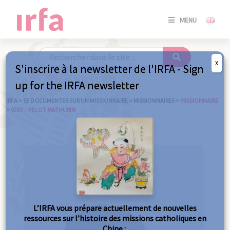
SE
MENU
CONNE
/
S'INSC
X
S'inscrire à la newsletter de l'IRFA - Sign
SE
up for the IRFA newsletter
CONNE
/ S'INSC
IRFA
>
SE DOCUMENTER SUR UN MISSIONNAIRE
>
MISSIONNAIRES
>
MISSIONNAIRE
>
0337 – PÉCOT MATHURIN
FE
L’IRFA vous prépare actuellement de nouvelles
ressources sur l’histoire des missions catholiques en
Chine :