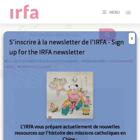
SE
MENU
CONNE
/
S'INSC
X
S'inscrire à la newsletter de l'IRFA - Sign
SE
up for the IRFA newsletter
CONNE
/ S'INSC
IRFA
>
SE DOCUMENTER SUR UN MISSIONNAIRE
>
MISSIONNAIRES
>
MISSIONNAIRE
>
0352 – MASSON GUILLAUME
FE
L’IRFA vous prépare actuellement de nouvelles
ressources sur l’histoire des missions catholiques en
Chine :