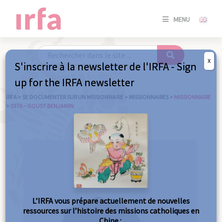
SE
MENU
CONNE
/
S'INSC
X
S'inscrire à la newsletter de l'IRFA - Sign
SE
up for the IRFA newsletter
CONNE
/ S'INSC
IRFA
>
SE DOCUMENTER SUR UN MISSIONNAIRE
>
MISSIONNAIRES
>
MISSIONNAIRE
>
0376 – GOUST BENJAMIN
FE
L’IRFA vous prépare actuellement de nouvelles
ressources sur l’histoire des missions catholiques en
Chine :