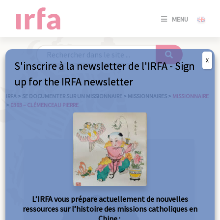
SE
MENU
CONNE
/
S'INSC
X
S'inscrire à la newsletter de l'IRFA - Sign
SE
up for the IRFA newsletter
CONNE
/ S'INSC
IRFA
>
SE DOCUMENTER SUR UN MISSIONNAIRE
>
MISSIONNAIRES
>
MISSIONNAIRE
>
0393 – CLÉMENCEAU PIERRE
FE
L’IRFA vous prépare actuellement de nouvelles
ressources sur l’histoire des missions catholiques en
Chine :