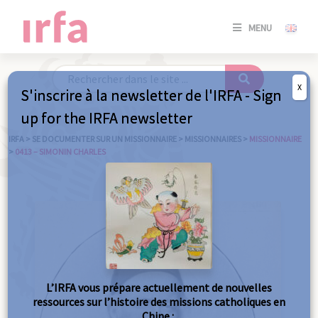
SE
MENU
CONNE
/
S'INSC
X
S'inscrire à la newsletter de l'IRFA - Sign
SE
up for the IRFA newsletter
CONNE
/ S'INSC
IRFA
>
SE DOCUMENTER SUR UN MISSIONNAIRE
>
MISSIONNAIRES
>
MISSIONNAIRE
>
0413 – SIMONIN CHARLES
FE
L’IRFA vous prépare actuellement de nouvelles
ressources sur l’histoire des missions catholiques en
Chine :