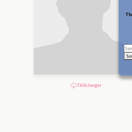
The
So
Télécharger