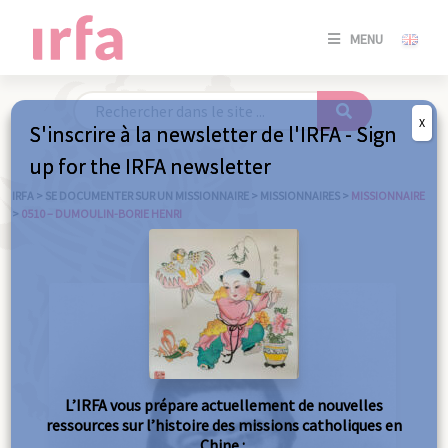
SE
MENU
CONNE
/
S'INSC
X
S'inscrire à la newsletter de l'IRFA - Sign
SE
up for the IRFA newsletter
CONNE
/ S'INSC
IRFA
>
SE DOCUMENTER SUR UN MISSIONNAIRE
>
MISSIONNAIRES
>
MISSIONNAIRE
>
0510 – DUMOULIN-BORIE HENRI
FE
L’IRFA vous prépare actuellement de nouvelles
ressources sur l’histoire des missions catholiques en
Chine :