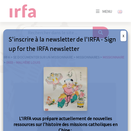
SE
MENU
CONNE
/
S'INSC
X
S'inscrire à la newsletter de l'IRFA - Sign
SE
up for the IRFA newsletter
CONNE
/ S'INSC
IRFA
>
SE DOCUMENTER SUR UN MISSIONNAIRE
>
MISSIONNAIRES
>
MISSIONNAIRE
>
0603 – MALHÈRE LOUIS
FE
L’IRFA vous prépare actuellement de nouvelles
ressources sur l’histoire des missions catholiques en
Chine :