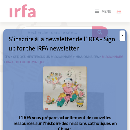
SE
MENU
CONNE
/
S'INSC
X
S'inscrire à la newsletter de l'IRFA - Sign
SE
up for the IRFA newsletter
CONNE
/ S'INSC
IRFA
>
SE DOCUMENTER SUR UN MISSIONNAIRE
>
MISSIONNAIRES
>
MISSIONNAIRE
>
0623 – DELUC DOMINIQUE
FE
L’IRFA vous prépare actuellement de nouvelles
ressources sur l’histoire des missions catholiques en
Chine :