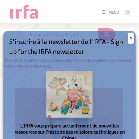
SE
MENU
CONNE
/
S'INSC
X
S'inscrire à la newsletter de l'IRFA - Sign
SE
up for the IRFA newsletter
CONNE
/ S'INSC
IRFA
>
SE DOCUMENTER SUR UN MISSIONNAIRE
>
MISSIONNAIRES
>
MISSIONNAIRE
>
0635 – VÉNARD THÉOPHANE
FE
L’IRFA vous prépare actuellement de nouvelles
ressources sur l’histoire des missions catholiques en
Chine :