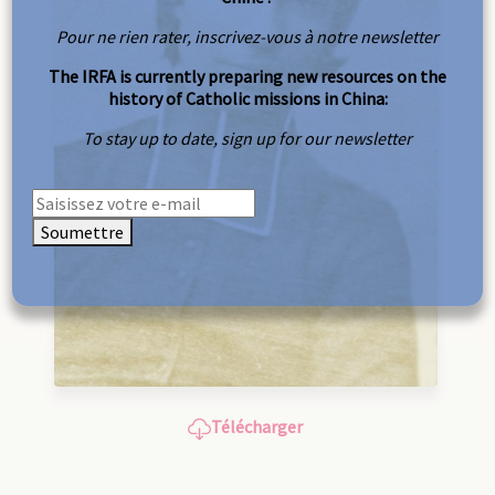
Pour ne rien rater, inscrivez-vous à notre newsletter
The IRFA is currently preparing new resources on the
history of Catholic missions in China:
To stay up to date, sign up for our newsletter
Soumettre
Télécharger