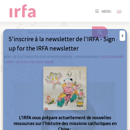
SE
MENU
CONNE
/
S'INSC
X
S'inscrire à la newsletter de l'IRFA - Sign
SE
up for the IRFA newsletter
CONNE
/ S'INSC
IRFA
>
SE DOCUMENTER SUR UN MISSIONNAIRE
>
MISSIONNAIRES
>
MISSIONNAIRE
>
0641 – LE GUILCHER JEAN-MARIE
FE
L’IRFA vous prépare actuellement de nouvelles
ressources sur l’histoire des missions catholiques en
Chine :