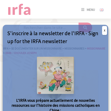
SE
MENU
CONNE
/
S'INSC
X
S'inscrire à la newsletter de l'IRFA - Sign
SE
up for the IRFA newsletter
CONNE
/ S'INSC
IRFA
>
SE DOCUMENTER SUR UN MISSIONNAIRE
>
MISSIONNAIRES
>
MISSIONNAIRE
>
0648 – CHOULEX JOSEPH
FE
L’IRFA vous prépare actuellement de nouvelles
ressources sur l’histoire des missions catholiques en
Chine :