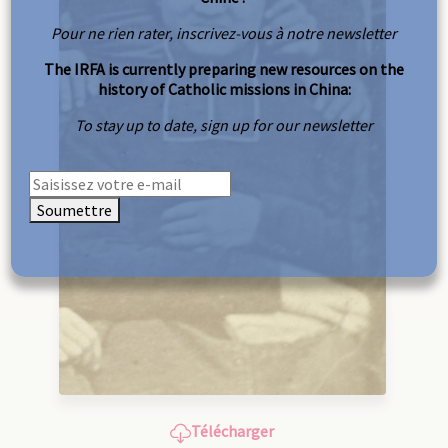
Pour ne rien rater, inscrivez-vous à notre newsletter
The IRFA is currently preparing new resources on the
history of Catholic missions in China:
To stay up to date, sign up for our newsletter
Soumettre
Télécharger