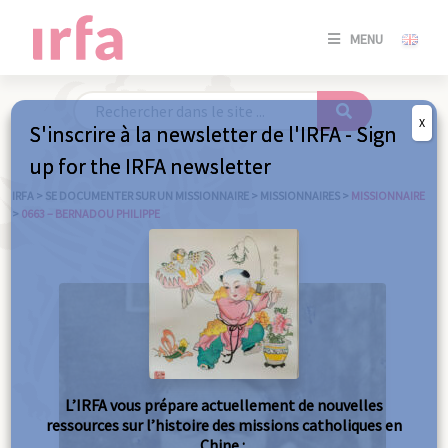
SE
MENU
CONNE
/
S'INSC
X
S'inscrire à la newsletter de l'IRFA - Sign
SE
up for the IRFA newsletter
CONNE
/ S'INSC
IRFA
>
SE DOCUMENTER SUR UN MISSIONNAIRE
>
MISSIONNAIRES
>
MISSIONNAIRE
>
0663 – BERNADOU PHILIPPE
FE
L’IRFA vous prépare actuellement de nouvelles
ressources sur l’histoire des missions catholiques en
Chine :