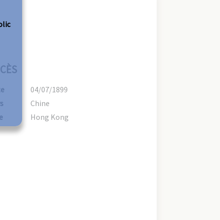
olic
CÈS
te
04/07/1899
s
Chine
e
Hong Kong