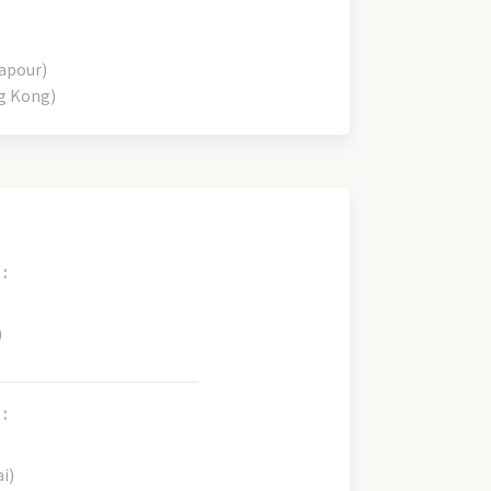
apour)
g Kong)
:
)
:
i)