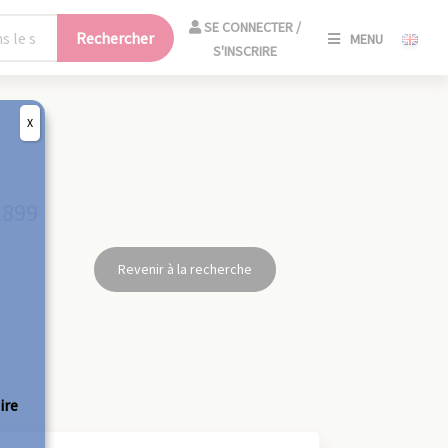
SE
SE CONNECTER /
Rechercher
MENU
CONNECT
S'INSCRIRE
/
S'INSCRIR
X
FERM
1899
Revenir à la recherche
ire