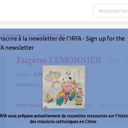
>
MISSIONNAIRE
>
0674 – LEMONNIER EUGÈNE
nscrire à la newsletter de l'IRFA - Sign up for the
FA newsletter
Eugène LEMONNIER
1828 - 
Statut :
Prêtre
Identifiant :
0674
IDENTITÉ & MISSIONS
BIOGRAPHIE
RÉFÉRENCES
IRFA vous prépare actuellement de nouvelles ressources sur l’histo
des missions catholiques en Chine :