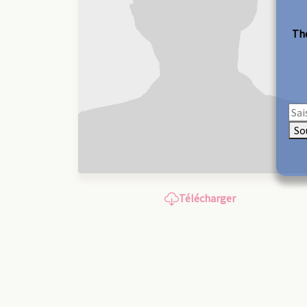
The
So
Télécharger