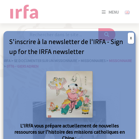
SE
MENU
CONNE
/
S'INSC
X
S'inscrire à la newsletter de l'IRFA - Sign
SE
up for the IRFA newsletter
CONNE
/ S'INSC
IRFA
>
SE DOCUMENTER SUR UN MISSIONNAIRE
>
MISSIONNAIRES
>
MISSIONNAIRE
>
0776 – GIERS ADRIEN
FE
L’IRFA vous prépare actuellement de nouvelles
ressources sur l’histoire des missions catholiques en
Chine :