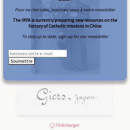
Pour ne rien rater, inscrivez-vous à notre newsletter
The IRFA is currently preparing new resources on the
history of Catholic missions in China:
To stay up to date, sign up for our newsletter
Soumettre
Télécharger