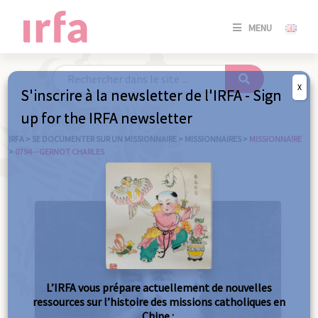
SE
MENU
CONNE
/
S'INSC
X
S'inscrire à la newsletter de l'IRFA - Sign
SE
up for the IRFA newsletter
CONNE
/ S'INSC
IRFA
>
SE DOCUMENTER SUR UN MISSIONNAIRE
>
MISSIONNAIRES
>
MISSIONNAIRE
>
0794 – GERNOT CHARLES
FE
L’IRFA vous prépare actuellement de nouvelles
ressources sur l’histoire des missions catholiques en
Chine :