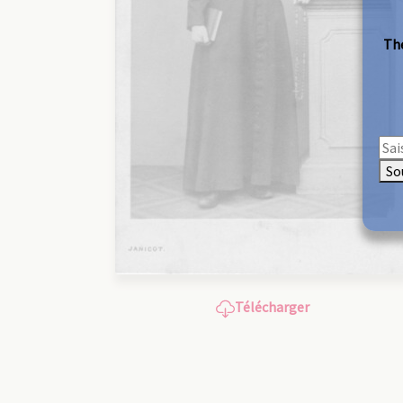
The
So
Télécharger