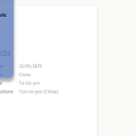
olic
CÈS
te
16/05/1876
s
Chine
e
Ta-lin-pin
ulture
Tsin-ki-yen (Chine)