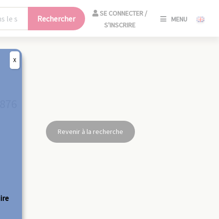
SE
SE CONNECTER /
Rechercher
MENU
CONNECT
S'INSCRIRE
/
S'INSCRIR
X
FERM
1876
Revenir à la recherche
ire