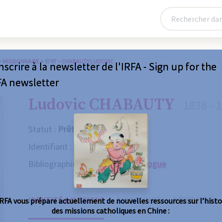
>
MISSIONNAIRE
>
0797 – CHABAUTY LUDOVIC
nscrire à la newsletter de l'IRFA - Sign up for the
FA newsletter
Ludovic CHABAUTY
1838 - 
Statut :
Prêtre
Identifiant :
0797
Bibliographie :
Consulter le catalogue
IDENTITÉ & MISSIONS
BIOGRAPHIE
RÉFÉRENCES
IRFA vous prépare actuellement de nouvelles ressources sur l’histo
des missions catholiques en Chine :