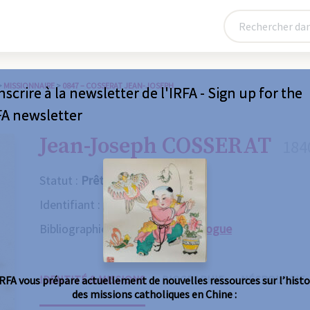
>
MISSIONNAIRE
>
0847 – COSSERAT JEAN-JOSEPH
nscrire à la newsletter de l'IRFA - Sign up for the
FA newsletter
Jean-Joseph COSSERAT
184
Statut :
Prêtre
Identifiant :
0847
Bibliographie :
Consulter le catalogue
IDENTITÉ & MISSIONS
BIOGRAPHIE
NÉCROLOGIE
IRFA vous prépare actuellement de nouvelles ressources sur l’histo
des missions catholiques en Chine :