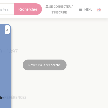
SE
SE CONNECTER /
Rechercher
MENU
CONNECT
S'INSCRIRE
/
S'INSCRIR
X
FERM
0 - 1897
Revenir à la recherche
RÉFÉRENCES
ire