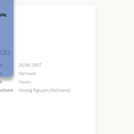
olic
CÈS
te
20/08/1897
s
Vietnam
e
Hanoi
ulture
Hoang Nguyen (Vietnam)