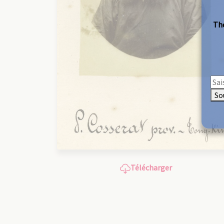
The
So
Télécharger