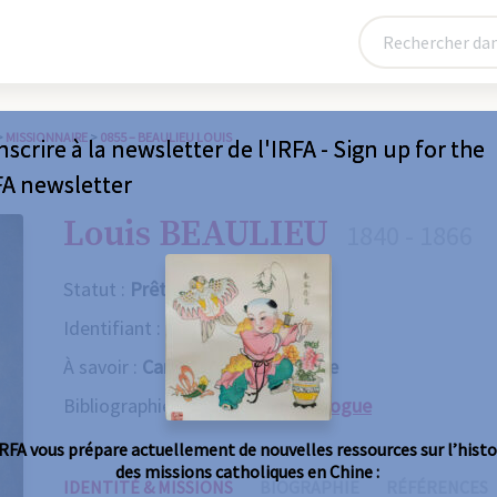
>
MISSIONNAIRE
>
0855 – BEAULIEU LOUIS
nscrire à la newsletter de l'IRFA - Sign up for the
FA newsletter
Louis BEAULIEU
1840 - 1866
Statut :
Prêtre
Identifiant :
0855
À savoir :
Canonisé, Mort violente
Bibliographie :
Consulter le catalogue
IRFA vous prépare actuellement de nouvelles ressources sur l’histo
des missions catholiques en Chine :
IDENTITÉ & MISSIONS
BIOGRAPHIE
RÉFÉRENCES