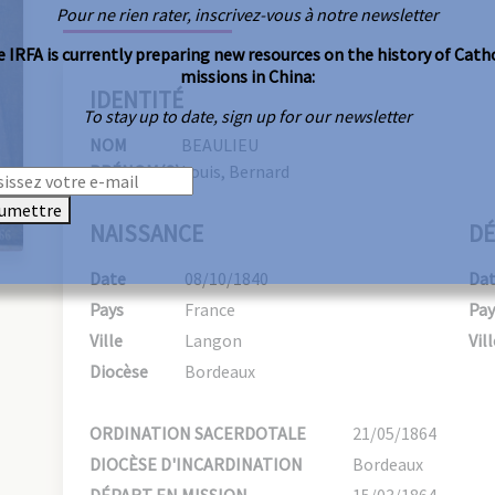
Pour ne rien rater, inscrivez-vous à notre newsletter
 IRFA is currently preparing new resources on the history of Cath
missions in China:
IDENTITÉ
To stay up to date, sign up for our newsletter
NOM
BEAULIEU
PRÉNOM(S)
Louis, Bernard
umettre
NAISSANCE
DÉ
Date
08/10/1840
Da
Pays
France
Pay
Ville
Langon
Vill
Diocèse
Bordeaux
ORDINATION SACERDOTALE
21/05/1864
DIOCÈSE D'INCARDINATION
Bordeaux