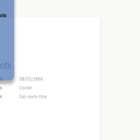
olic
CÈS
te
08/03/1866
s
Corée
e
Saï-nam-hte