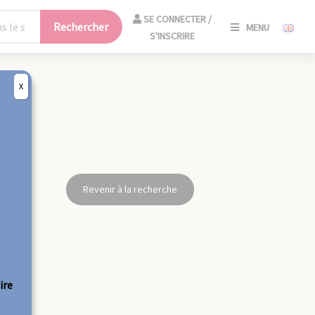
SE
SE CONNECTER /
Rechercher
MENU
CONNECT
S'INSCRIRE
/
S'INSCRIR
X
FERM
Revenir à la recherche
ire