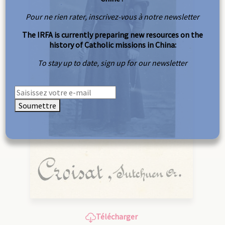
Pour ne rien rater, inscrivez-vous à notre newsletter
The IRFA is currently preparing new resources on the
history of Catholic missions in China:
To stay up to date, sign up for our newsletter
Soumettre
Télécharger