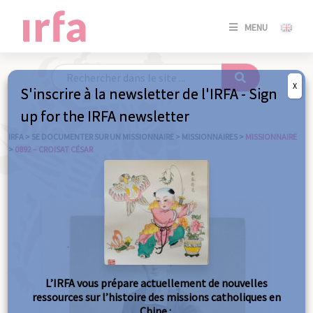
SE
MENU
CONNE
/
S'INSC
X
S'inscrire à la newsletter de l'IRFA - Sign
SE
up for the IRFA newsletter
CONNE
/ S'INSC
IRFA
>
SE DOCUMENTER SUR UN MISSIONNAIRE
>
MISSIONNAIRES
>
MISSIONNAIRE
>
0892 – CROISAT CÉSAR
FE
L’IRFA vous prépare actuellement de nouvelles
ressources sur l’histoire des missions catholiques en
Chine :