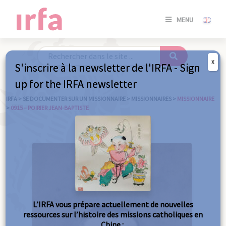
SE
MENU
CONNE
/
S'INSC
X
S'inscrire à la newsletter de l'IRFA - Sign
SE
up for the IRFA newsletter
CONNE
/ S'INSC
IRFA
>
SE DOCUMENTER SUR UN MISSIONNAIRE
>
MISSIONNAIRES
>
MISSIONNAIRE
>
0915 – POIRIER JEAN-BAPTISTE
FE
L’IRFA vous prépare actuellement de nouvelles
ressources sur l’histoire des missions catholiques en
Chine :