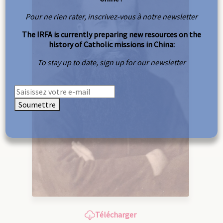
Pour ne rien rater, inscrivez-vous à notre newsletter
The IRFA is currently preparing new resources on the
history of Catholic missions in China:
To stay up to date, sign up for our newsletter
Soumettre
Télécharger